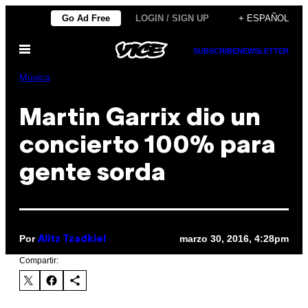
Saltar
Go Ad Free
LOGIN / SIGN UP
+ ESPAÑOL
al
Abrir
contenido
SUBSCRIBE
NEWSLETTER
Menú
Música
Martin Garrix dio un
concierto 100% para
gente sorda
Por
marzo 30, 2016, 4:28pm
Alitz Tzadkiel
Compartir: