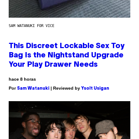
SAM WATANUKI FOR VICE
This Discreet Lockable Sex Toy
Bag Is the Nightstand Upgrade
Your Play Drawer Needs
hace 8 horas
Por
| Reviewed by
Sam Watanuki
Ysolt Usigan