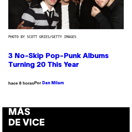
PHOTO BY SCOTT GRIES/GETTY IMAGES
3 No-Skip Pop-Punk Albums
Turning 20 This Year
Por
hace 8 horas
Dan Milam
MÁS
DE VICE