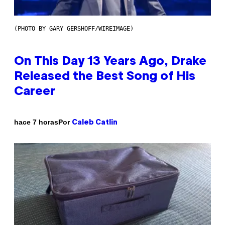
(PHOTO BY GARY GERSHOFF/WIREIMAGE)
On This Day 13 Years Ago, Drake
Released the Best Song of His
Career
Por
hace 7 horas
Caleb Catlin