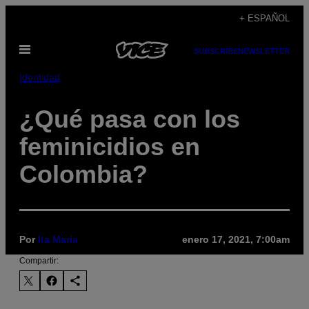
Saltar
+ ESPAÑOL
al
Abrir
contenido
SUBSCRIBE
NEWSLETTER
Menú
Identidad
¿Qué pasa con los
feminicidios en
Colombia?
Por
Ita María
enero 17, 2021, 7:00am
Compartir: