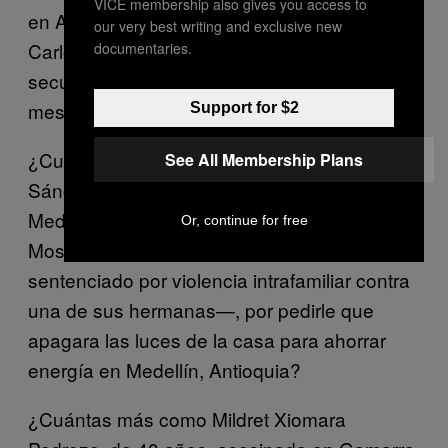
VICE membership also gives you access to
en Aguadas, Caldas, al parecer por Juan
our very best writing and exclusive new
Carlos Galvis, el exmilitar que la habría
documentaries.
secuestrado junto a su hermana de 18
meses?
Support for $2
¿Cuántas madres más como Luz Estela
See All Membership Plans
Sánchez, de 50 años, asesinada en
Medellín, Antioquia, por su hijo Jhon Fredy
Or, continue for free
Mosquera Sánchez —quien ya había sido
sentenciado por violencia intrafamiliar contra
una de sus hermanas—, por pedirle que
apagara las luces de la casa para ahorrar
energía en Medellín, Antioquia?
¿Cuántas más como Mildret Xiomara