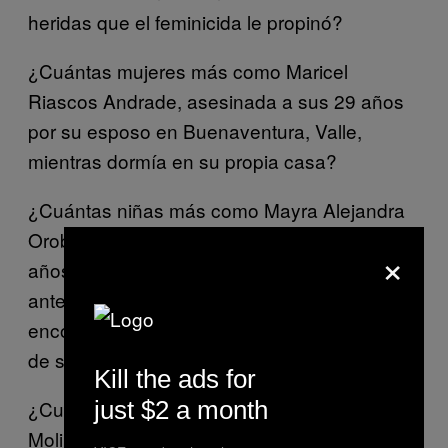
heridas que el feminicida le propinó?
¿Cuántas mujeres más como Maricel
Riascos Andrade, asesinada a sus 29 años
por su esposo en Buenaventura, Valle,
mientras dormía en su propia casa?
¿Cuántas niñas más como Mayra Alejandra
Orobio Solís, violada y asesinada a sus 12
×
años en Guapi, Cauca, quien ya había sido
antes víctima de violencia sexual y se
encontraba en proceso de restablecimiento
de sus derechos?
Kill the ads for
just $2 a month
¿Cuántas niñas más como María Ángel
Molina, de tan solo cuatro años, asesinada