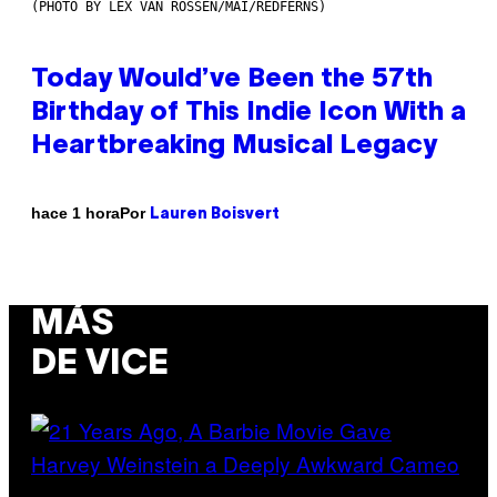
(PHOTO BY LEX VAN ROSSEN/MAI/REDFERNS)
Today Would’ve Been the 57th
Birthday of This Indie Icon With a
Heartbreaking Musical Legacy
Por
hace 1 hora
Lauren Boisvert
MÁS
DE VICE