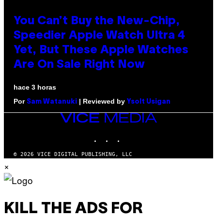
You Can’t Buy the New-Chip,
Speedier Apple Watch Ultra 4
Yet, But These Apple Watches
Are On Sale Right Now
hace 3 horas
Por
| Reviewed by
Sam Watanuki
Ysolt Usigan
VICE
MEDIA
INSTAGRAM
TIKTOK
YOUTUBE
© 2026 VICE DIGITAL PUBLISHING, LLC
×
KILL THE ADS FOR