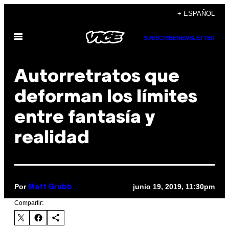
Saltar
+ ESPAÑOL
al
Abrir
contenido
SUBSCRIBE
NEWSLETTER
Menú
Autorretratos que
deforman los límites
entre fantasía y
realidad
Por
junio 19, 2019, 11:30pm
Matt Grubb
Compartir: