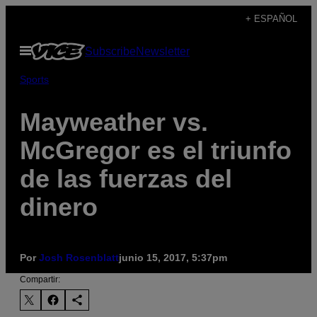
Saltar
+ ESPAÑOL
al
Abrir
Subscribe
Newsletter
contenido
Menú
Sports
Mayweather vs.
McGregor es el triunfo
de las fuerzas del
dinero
Por
Josh Rosenblatt
junio 15, 2017, 5:37pm
Compartir: