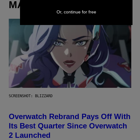
MÁS DE LO MISMO
Or, continue for free
SCREENSHOT: BLIZZARD
Overwatch Rebrand Pays Off With
Its Best Quarter Since Overwatch
2 Launched