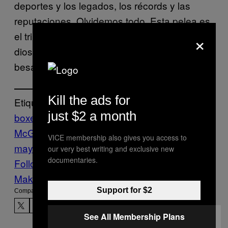
deportes y los legados, los récords y las
reputaciones. Olvidemos todo. Esta pelea es
×
el triunfo de las fuerzas del dinero, el gran
dios a quien Mayweather y McGregor le
besan los pies.
Kill the ads for
Etiquetado:
just $2 a month
boxeo
Conor
McGregor
dinero
FIGHTLAND
floyd
VICE membership also gives you access to
mayweather
Sports
VICE Sports
our very best writing and exclusive new
documentaries.
Follow Us On Discover
Make Us Preferred In Top Stories
Support for $2
Compartir:
See All Membership Plans