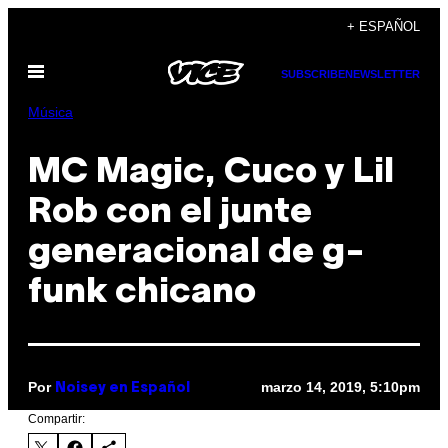
Saltar
+ ESPAÑOL
al
Abrir
contenido
SUBSCRIBE
NEWSLETTER
Menú
Música
MC Magic, Cuco y Lil
Rob con el junte
generacional de g-
funk chicano
Por
marzo 14, 2019, 5:10pm
Noisey en Español
Compartir: