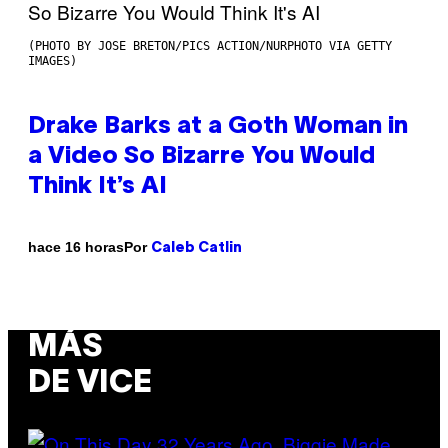
(PHOTO BY JOSE BRETON/PICS ACTION/NURPHOTO VIA GETTY
IMAGES)
Drake Barks at a Goth Woman in
a Video So Bizarre You Would
Think It’s AI
Por
hace 16 horas
Caleb Catlin
MÁS
DE VICE