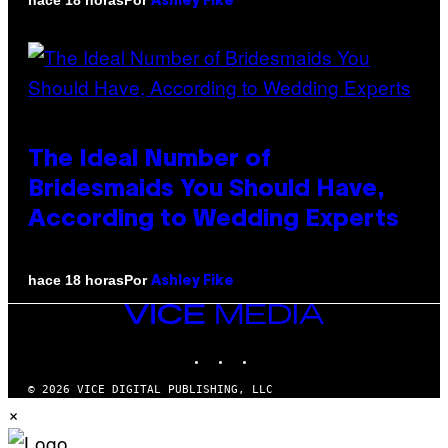
hace 18 horas
Ashley Fike
The Ideal Number of
Bridesmaids You Should Have,
According to Wedding Experts
Por
hace 18 horas
Ashley Fike
VICE
MEDIA
INSTAGRAM
TIKTOK
YOUTUBE
© 2026 VICE DIGITAL PUBLISHING, LLC
×