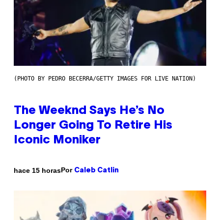
(PHOTO BY PEDRO BECERRA/GETTY IMAGES FOR LIVE NATION)
The Weeknd Says He’s No
Longer Going To Retire His
Iconic Moniker
Por
hace 15 horas
Caleb Catlin