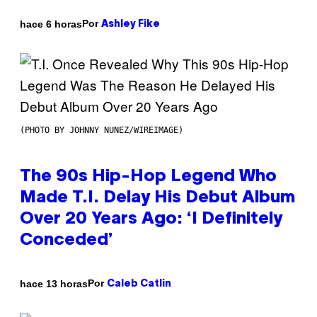
Por
hace 6 horas
Ashley Fike
(PHOTO BY JOHNNY NUNEZ/WIREIMAGE)
The 90s Hip-Hop Legend Who
Made T.I. Delay His Debut Album
Over 20 Years Ago: ‘I Definitely
Conceded’
Por
hace 13 horas
Caleb Catlin