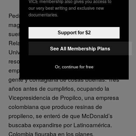
VICE membership also gives you access to
our very best writing and exclusive new
Pedro cree en la fuerza de los sueños. En su
documentaries.
magnetismo y su poder de atracción. Su
sueño: mientras estudiaba Economía,
Support for $2
Relaciones Internacionales e Historia en la
See All Membership Plans
Universidad de Virginia, Estados Unidos,
resolvió que a los 35 años quería dirigir una
Or, continue for free
empresa que le permitiera estar cerca de la
gente y contagiarla de cosas buenas. Tres
años antes de cumplirlos, ocupando la
Vicepresidencia de Propilco, una empresa
colombiana que produce resinas de
propileno, se enteró de que McDonald’s
buscaba expandirse por Latinoamérica.
Colombia figuraba en los planes.