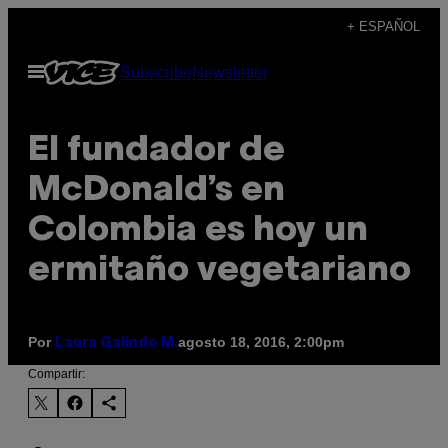
Saltar
+ ESPAÑOL
al
Abrir
Subscribe
Newsletter
contenido
Menú
El fundador de
McDonald’s en
Colombia es hoy un
ermitaño vegetariano
Por
agosto 18, 2016, 2:00pm
Laura Galindo M.
Compartir: