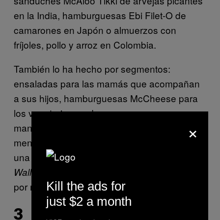
sánduches McAloo Tikki de arvejas picantes
en la India, hamburguesas Ebi Filet-O de
camarones en Japón o almuerzos con
fríjoles, pollo y arroz en Colombia.
También lo ha hecho por segmentos:
ensaladas para las mamás que acompañan
a sus hijos, hamburguesas McCheese para
los vegetarianos, desayunos con avena y
×
manzana para los más saludables. Todo en
menos de 10 minutos, todo para comer con
una sola mano y, atendiendo al llamado de
que pide bajar los precios: todo
Wall Street
Kill the ads for
por menos de cinco dólares.
just $2 a month
3