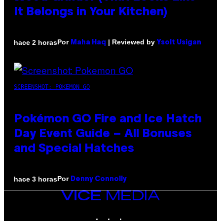
It Belongs in Your Kitchen)
Por
| Reviewed by
hace 2 horas
Maha Haq
Ysolt Usigan
SCREENSHOT: POKEMON GO
Pokémon GO Fire and Ice Hatch
Day Event Guide – All Bonuses
and Special Hatches
Por
hace 3 horas
Denny Connolly
VICE
MEDIA
INSTAGRAM
TIKTOK
YOUTUBE