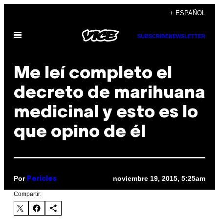
Saltar
+ ESPAÑOL
al
Abrir
contenido
SUBSCRIBE
NEWSLETTER
Menú
Me leí completo el
decreto de marihuana
medicinal y esto es lo
que opino de él
Por
noviembre 19, 2015, 5:25am
Pericles
Compartir: