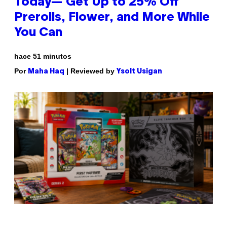
Today— Get Up to 25% Off
Prerolls, Flower, and More While
You Can
hace 51 minutos
Por
| Reviewed by
Maha Haq
Ysolt Usigan