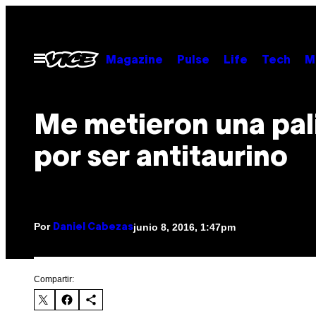
Saltar
al
contenido
Abrir
Magazine
Pulse
Life
Tech
M
Menú
Me metieron una pal
por ser antitaurino
Por
junio 8, 2016, 1:47pm
Daniel Cabezas
Compartir: