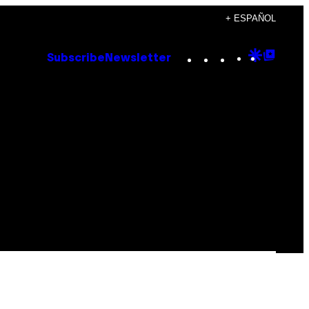
+ ESPAÑOL
Instagram
TikTok
YouTube
Google
Goog
Subscribe
Newsletter
Discove
Top
Posts