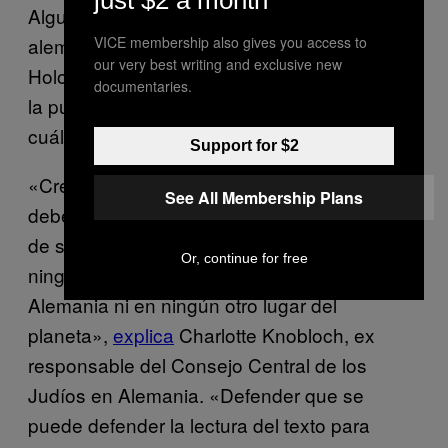
Algunos miembros de la comunidad judía
VICE membership also gives you access to
alemana, entre ellos los supervivientes del
our very best writing and exclusive new
Holocausto, se han opuesto vigorosamente a
documentaries.
la publicación de
sin perjuicio de
Mein Kampf,
cuál sea la intención.
Support for $2
«Creo firmemente que
nunca
Mein Kampf
See All Membership Plans
debería de ser legal y que tampoco debería
de ser puesto al alcance del público. De
Or, continue for free
ninguna forma ni de ninguna manera. Ni en
Alemania ni en ningún otro lugar del
planeta»,
explica
Charlotte Knobloch, ex
responsable del Consejo Central de los
Judíos en Alemania. «Defender que se
puede defender la lectura del texto para