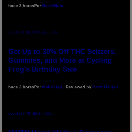
hace 2 horas
Por
Dan Milam
COURTESY OF CYCLING FROG
Get Up to 30% Off THC Seltzers,
Gummies, and More at Cycling
Frog’s Birthday Sale
hace 2 horas
Por
Maha Haq
| Reviewed by
Ysolt Usigan
COURTESY OF NWTN HOME