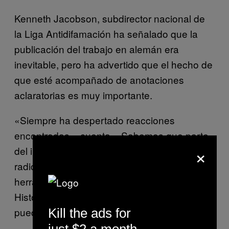
Kenneth Jacobson, subdirector nacional de
la Liga Antidifamación ha señalado que la
publicación del trabajo en alemán era
inevitable, pero ha advertido que el hecho de
que esté acompañado de anotaciones
aclaratorias es muy importante.
«Siempre ha despertado reacciones
encontradas», cuenta. «Sabemos que parte
×
del interés por el libro procede de grupos
radicales, pero también sabemos que es una
herramienta importante para entender la
Historia y para descubrir lo que la historia
puede crear».
Kill the ads for
just $2 a month