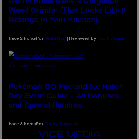
NWTN Home Made a Gorgeous
Weed Grinder (That Looks Like It
Belongs in Your Kitchen)
hace 2 horas
Por
Maha Haq
| Reviewed by
Ysolt Usigan
SCREENSHOT: POKEMON GO
Pokémon GO Fire and Ice Hatch
Day Event Guide – All Bonuses
and Special Hatches
hace 3 horas
Por
Denny Connolly
VICE
MEDIA