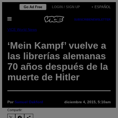
Saltar
Go Ad Free
LOGIN / SIGN UP
+ ESPAÑOL
al
Abrir
contenido
SUBSCRIBE
NEWSLETTER
Menú
VICE World News
‘Mein Kampf’ vuelve a
las librerías alemanas
70 años después de la
muerte de Hitler
Por
Samuel Oakford
diciembre 4, 2015, 5:10am
Compartir: