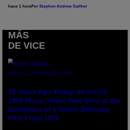
hace 1 hora
Por
Stephen Andrew Galiher
MÁS
DE VICE
PHOTO BY L. BUSACCA/GETTY IMAGES
28 Years Ago Today, an Iconic
1998 Music Video Was Shot at the
Birthplace of a Genre-Defining
Film From 1978