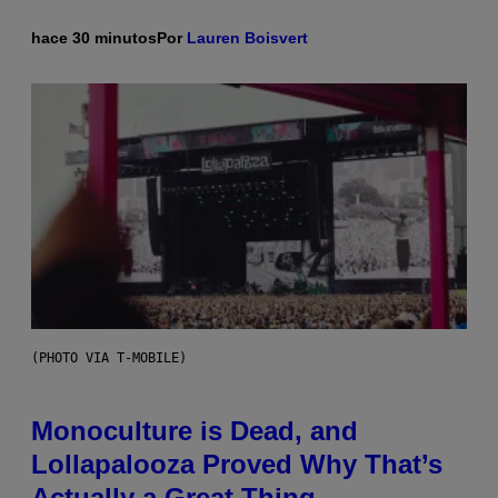
hace 30 minutos
Por
Lauren Boisvert
(PHOTO VIA T-MOBILE)
Monoculture is Dead, and
Lollapalooza Proved Why That’s
Actually a Great Thing