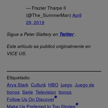
— Frazier Tharpe II
(@The_SummerMan)
April
29, 2019
Sigue a Peter Slattery en
Twitter
.
Este artículo se publicó originalmente en
VICE US.
Etiquetado:
Arya Stark
Cultură
HBO
juego
Juego de
tronos
Serie
Television
tronos
Follow Us On Discover
Make Us Preferred In Top Stories