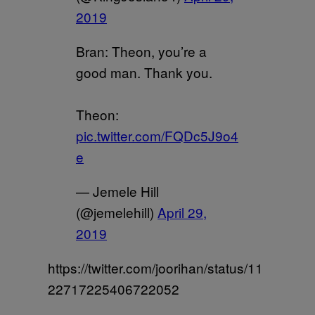
2019
Bran: Theon, you’re a
good man. Thank you.
Theon:
pic.twitter.com/FQDc5J9o4
e
— Jemele Hill
(@jemelehill)
April 29,
2019
https://twitter.com/joorihan/status/11
22717225406722052