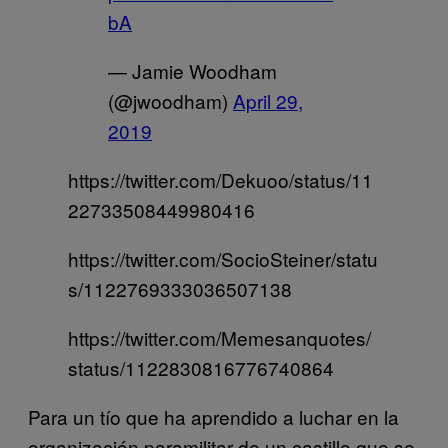
bA
— Jamie Woodham
(@jwoodham)
April 29,
2019
https://twitter.com/Dekuoo/status/11
22733508449980416
https://twitter.com/SocioSteiner/statu
s/1122769333036507138
https://twitter.com/Memesanquotes/
status/1122830816776740864
Para un tío que ha aprendido a luchar en la
organización paramilitar de un castillo que se