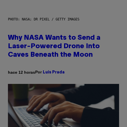
PHOTO: NASA; DR PIXEL / GETTY IMAGES
Why NASA Wants to Send a
Laser-Powered Drone Into
Caves Beneath the Moon
Por
hace 12 horas
Luis Prada