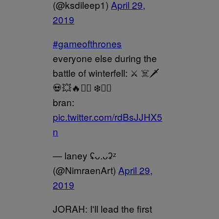
(@ksdileep1)
April 29,
2019
#gameofthrones
everyone else during the
battle of winterfell: ⚔️ ☠️🗡
💀💥🔥🧟‍♀️ ❄️🧟‍♂️
bran:
pic.twitter.com/rdBsJJHX5
n
— laney ʢᴗ.ᴗʡᶻ
(@NimraenArt)
April 29,
2019
JORAH: I'll lead the first