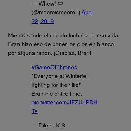
— Whew! 🍉
(@mooreismoore_)
April
29, 2019
Mientras todo el mundo luchaba por su vida,
Bran hizo eso de poner los ojos en blanco
por alguna razón. ¡Gracias, Bran!
#GameOfThrones
*Everyone at Winterfell
fighting for their life*
Bran the entire time:
pic.twitter.com/JFZU5PDH
Te
— Dileep K S