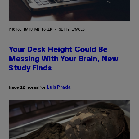
PHOTO: BATUHAN TOKER / GETTY IMAGES
Your Desk Height Could Be
Messing With Your Brain, New
Study Finds
Por
hace 12 horas
Luis Prada