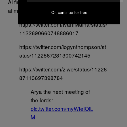
Al final, Arya saltó por la ventana y se cargó
al malo malote de hielo.
Or, continue for free
https://twitter.com/IvanIMaina/status/
1122690660748886017
https://twitter.com/logynthompson/st
atus/1122867281300742145
https://twitter.com/ziwe/status/11226
87113697398784
Arya the next meeting of
the lords:
pic.twitter.com/myWteIOiL
M