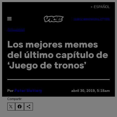
Saltar
+ ESPAÑOL
al
Abrir
contenido
SUBSCRIBE
NEWSLETTER
Menú
Actualidad
Los mejores memes
del último capítulo de
‘Juego de tronos’
Por
abril 30, 2019, 5:18am
Peter Slattery
Compartir: