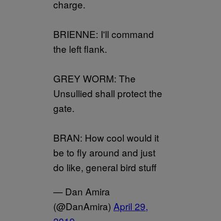
charge.
BRIENNE: I'll command
the left flank.
GREY WORM: The
Unsullied shall protect the
gate.
BRAN: How cool would it
be to fly around and just
do like, general bird stuff
— Dan Amira
(@DanAmira)
April 29,
2019