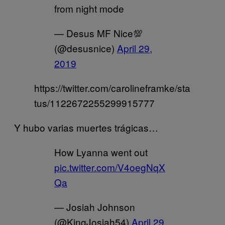
from night mode
— Desus MF Nice💯
(@desusnice)
April 29,
2019
https://twitter.com/carolineframke/sta
tus/1122672255299915777
Y hubo varias muertes trágicas…
How Lyanna went out
pic.twitter.com/V4oegNqX
Qa
— Josiah Johnson
(@KingJosiah54)
April 29,