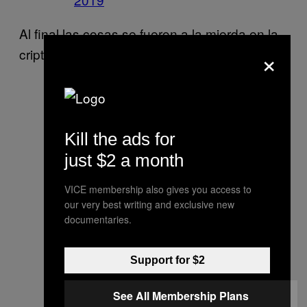
Al final las cosas se fueron a la mierda en la
×
cripta, pero ¿es que no se veía a venir?
Everyone in the crypt like:
#GameOfThrones
pic.twitter.com/TSk3gCJk2
Kill the ads for
R
just $2 a month
— Andrea Hines, she/they
VICE membership also gives you access to
(@_andreahines)
April 29,
our very best writing and exclusive new
documentaries.
2019
https://twitter.com/Leonard_Phosiwa
Support for $2
/status/1122773142605303808
See All Membership Plans