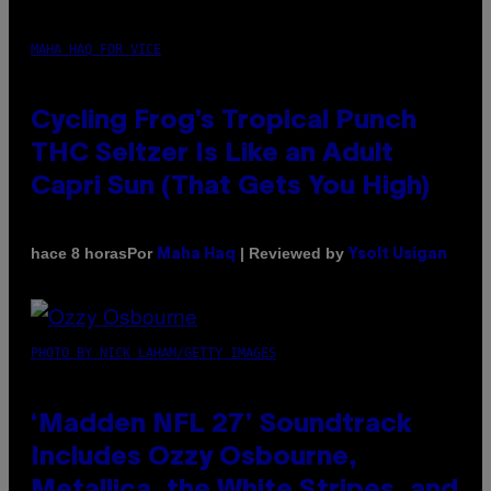
MAHA HAQ FOR VICE
Cycling Frog’s Tropical Punch
THC Seltzer Is Like an Adult
Capri Sun (That Gets You High)
Por
| Reviewed by
hace 8 horas
Maha Haq
Ysolt Usigan
PHOTO BY NICK LAHAM/GETTY IMAGES
‘Madden NFL 27’ Soundtrack
Includes Ozzy Osbourne,
Metallica, the White Stripes, and