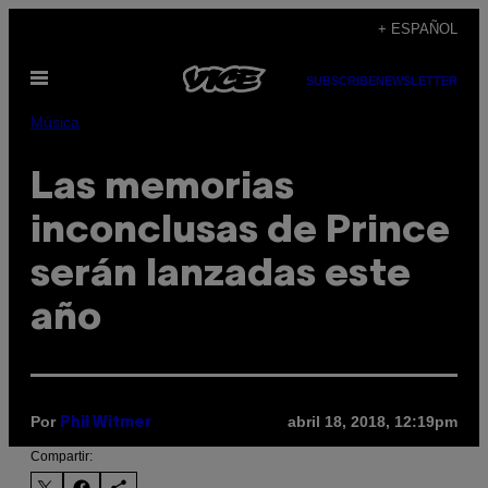
Saltar
+ ESPAÑOL
al
Abrir
contenido
SUBSCRIBE
NEWSLETTER
Menú
Música
Las memorias
inconclusas de Prince
serán lanzadas este
año
Por
abril 18, 2018, 12:19pm
Phil Witmer
Compartir: