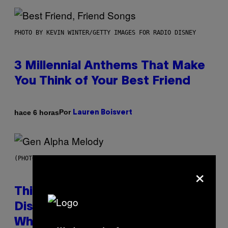
PHOTO BY KEVIN WINTER/GETTY IMAGES FOR RADIO DISNEY
3 Millennial Anthems That Make
You Think of Your Best Friend
Por
hace 6 horas
Lauren Boisvert
(PHOTO BY TAYLOR HILL/GETTY IMAGES)
×
This Researcher Accidentally
Discovered the New ‘Millennial
Whoop’ of Pop Music: The Gen