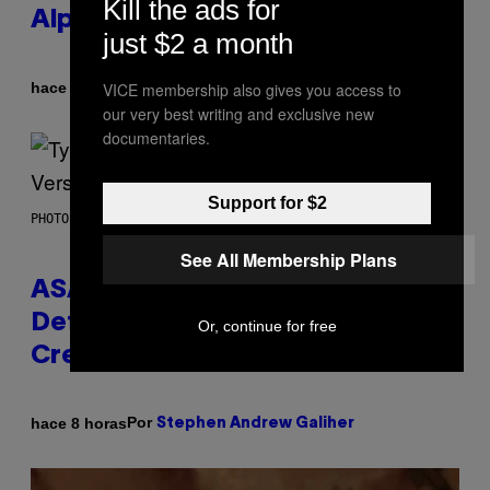
Kill the ads for
Alpha Melody
just $2 a month
Por
VICE membership also gives you access to
hace 6 horas
Lauren Boisvert
our very best writing and exclusive new
documentaries.
Support for $2
PHOTO BY MONICA SCHIPPER/GETTY IMAGES
See All Membership Plans
ASAP Rocky Seemingly Gives
Definitive Answer on Tyler, The
Or, continue for free
Creator’s Sexuality
Por
hace 8 horas
Stephen Andrew Galiher