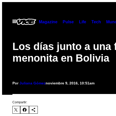
Saltar
al
contenido
Abrir
Magazine
Pulse
Life
Tech
Munc
Menú
Los días junto a una 
menonita en Bolivia
Por
Juliana Gómez
noviembre 9, 2016, 10:51am
Compartir: