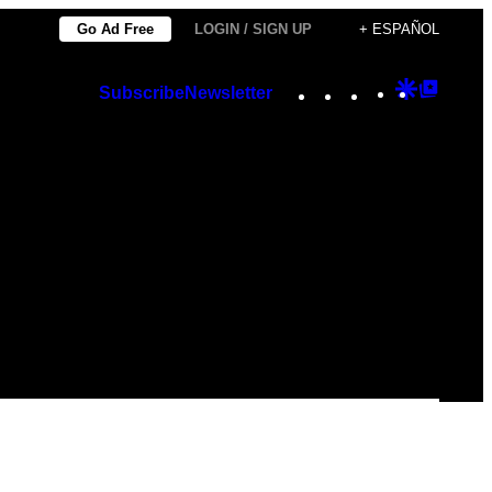
Go Ad Free
LOGIN / SIGN UP
+ ESPAÑOL
Instagram
TikTok
YouTube
Google
Googl
Subscribe
Newsletter
Discover
Top
Posts