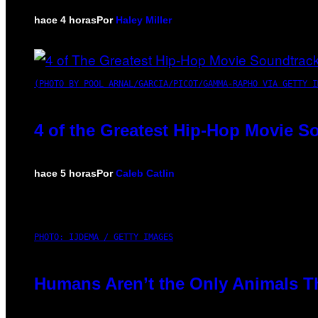
hace 4 horas
Por
Haley Miller
(PHOTO BY POOL ARNAL/GARCIA/PICOT/GAMMA-RAPHO VIA GETTY I
4 of the Greatest Hip-Hop Movie S
hace 5 horas
Por
Caleb Catlin
PHOTO: IJDEMA / GETTY IMAGES
Humans Aren’t the Only Animals T