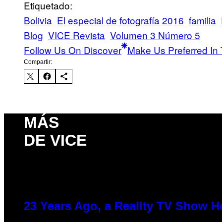
Etiquetado:
Bolivia
El especial de fotografía 2016
familia
Blog
VICE Revista
Volumen 3 Número 5
Follow Us On Discover
Make Us Preferred In 
Compartir:
MÁS
DE VICE
23 Years Ago, a Reality TV Show H