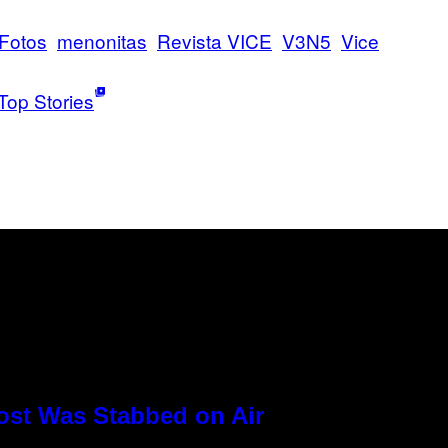
Fotos
menonitas
Revista VICE
V3N5
Vice
Top Stories
ost Was Stabbed on Air