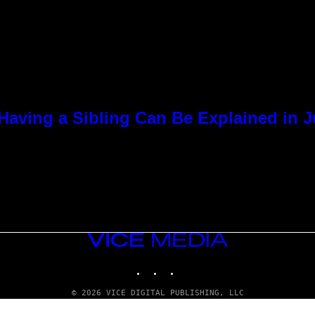
Having a Sibling Can Be Explained in 
VICE
MEDIA
INSTAGRAM
TIKTOK
YOUTUBE
© 2026 VICE DIGITAL PUBLISHING, LLC