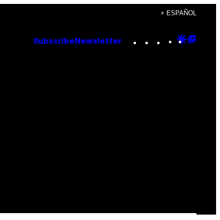
+ ESPAÑOL
Instagram
TikTok
YouTube
Google
Goog
Subscribe
Newsletter
Discove
Top
Posts