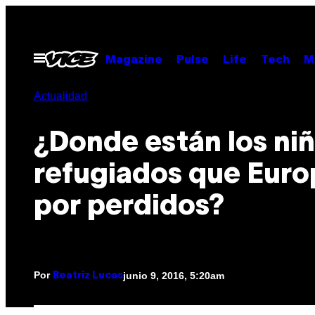
Saltar
al
contenido
Abrir
Magazine
Pulse
Life
Tech
M
Menú
Actualidad
¿Donde están los ni
refugiados que Euro
por perdidos?
Por
junio 9, 2016, 5:20am
Beatriz Lucas