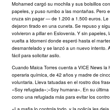
Mohamed cargó su mochila y sus bolsillos con 
papeles, y puso rumbo a las montañas. Pero e
cruza sin pagar — de 1.200 a 1.500 euros. Le 
dejaron tirado en una cuneta. Se repuso y sigui
volvieron a pillar en Eslovenia. Y sin papeles, 
vuelta a Idomeni donde esperó hasta el mart
desmantelado y se lanzó a un nuevo intento. 
fácil para solicitar asilo.
Cuando Maica Torres cuenta a VICE News la hi
operaria química, de 42 años y madre de cinc
voluntaria. Lleva tatuadas en el rostro dos fra
«Soy refugiada»;»Soy humana». En su última v
como una refugiada más para evitar los control
«La mafia lo controla todo, y la policía les d