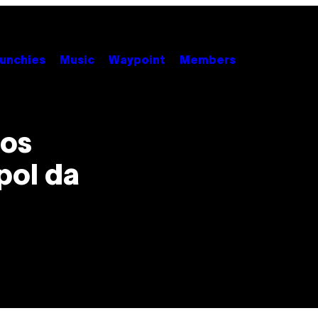
unchies
Music
Waypoint
Members
ños
pol da