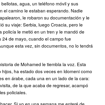
bellotas, agua, un teléfono móvil y sus
n el camino le estaban esperando. Nadie
apalearon, le robaron su documentación y le
ó su viaje: Serbia, luego Croacia, pero le
la policía le metió en un tren y le mandó de
es 24 de mayo, cuando el campo fue
Aunque esta vez, sin documentos, no lo tendrá
storia de Mohamed le tiembla la voz. Esta
o hijos, ha estado dos veces en Idomeni como
ses en árabe, cada una en un lado de la cara:
isita, de la que acaba de regresar, acampó
es policiales.
eja hacer. Si yo en una semana me enteré de