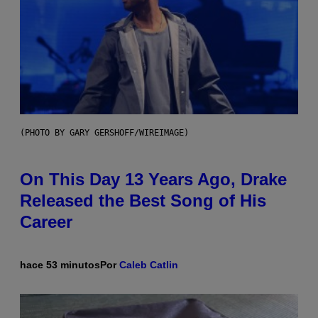
(PHOTO BY GARY GERSHOFF/WIREIMAGE)
On This Day 13 Years Ago, Drake
Released the Best Song of His
Career
hace 53 minutos
Por
Caleb Catlin