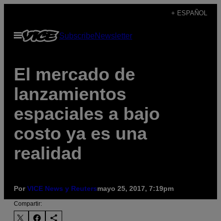
Saltar
+ ESPAÑOL
al
Abrir
Subscribe
Newsletter
contenido
Menú
El mercado de
lanzamientos
espaciales a bajo
costo ya es una
realidad
Por
VICE News y Reuters
mayo 25, 2017, 7:19pm
Compartir: