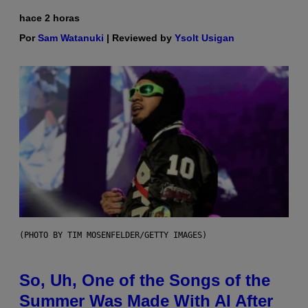
hace 2 horas
Por
Sam Watanuki
| Reviewed by
Ysolt Usigan
(PHOTO BY TIM MOSENFELDER/GETTY IMAGES)
So, Uh, One of the Songs of the
Summer Was Made With AI After