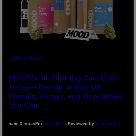
COURTESY OF MOOD
MOOD’s 4th Birthday Sale Ends
Today— Get Up to 25% Off
Prerolls, Flower, and More While
You Can
hace 3 horas
Por
Maha Haq
| Reviewed by
Ysolt Usigan