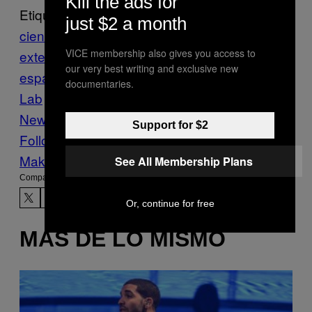
Kill the ads for
Etiquetado:
just $2 a month
ciencia
ciencia y tecnologia
espacio
VICE membership also gives you access to
exterior
lanzamiento
our very best writing and exclusive new
espacial
nasa
órbita
Rocket
documentaries.
Lab
satélites
Tecnologia
VICE
News
Αστρονομία
Support for $2
Follow Us On Discover
Make Us Preferred In Top Stories
See All Membership Plans
Compartir:
Or, continue for free
MÁS DE LO MISMO