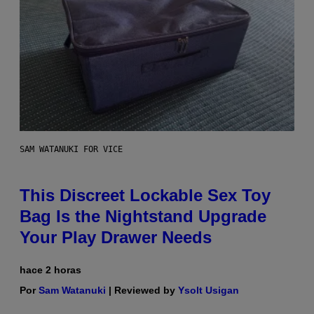
SAM WATANUKI FOR VICE
This Discreet Lockable Sex Toy
Bag Is the Nightstand Upgrade
Your Play Drawer Needs
hace 2 horas
Por
Sam Watanuki
| Reviewed by
Ysolt Usigan