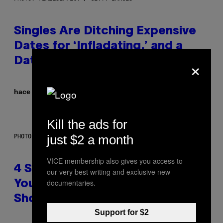
Singles Are Ditching Expensive
Dates for ‘Infladating,’ and a
×
Dating Expert Has Thoughts
Por
hace 39 minutos
Sammi Caramela
Kill the ads for
just $2 a month
PHOTO BY SCOTT LEGATO/GETTY IMAGES
VICE membership also gives you access to
4 Shoegaze Songs to Listen to if
our very best writing and exclusive new
documentaries.
You Don’t Know if You Like
Shoegaze
Support for $2