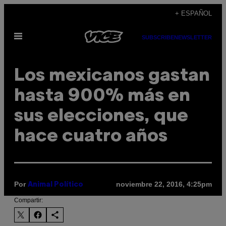
Saltar
+ ESPAÑOL
al
Abrir
contenido
SUBSCRIBE
NEWSLETTER
Menú
Los mexicanos gastan
hasta 900% más en
sus elecciones, que
hace cuatro años
Por
noviembre 22, 2016, 4:25pm
Animal Político
Compartir: