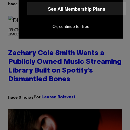
Por
hace 9 horas
Stephen Andrew Galiher
See All Membership Plans
Or, continue for free
(PHOTO BY ROBERTO PANUCCI – CORBIS/CORBIS VIA GETTY
IMAGES)
Zachary Cole Smith Wants a
Publicly Owned Music Streaming
Library Built on Spotify’s
Dismantled Bones
Por
hace 9 horas
Lauren Boisvert