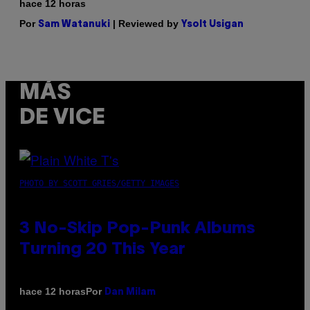
hace 12 horas
Por
| Reviewed by
Sam Watanuki
Ysolt Usigan
MÁS
DE VICE
PHOTO BY SCOTT GRIES/GETTY IMAGES
3 No-Skip Pop-Punk Albums
Turning 20 This Year
Por
hace 12 horas
Dan Milam