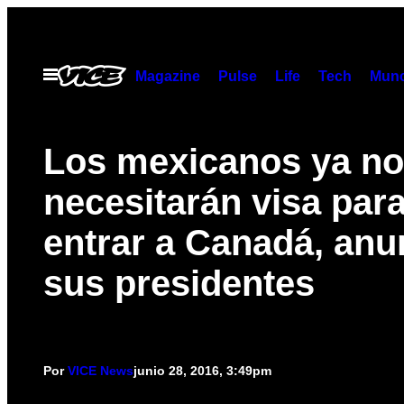
Saltar
al
contenido
Abrir
Magazine
Pulse
Life
Tech
Munc
Menú
Los mexicanos ya no
necesitarán visa par
entrar a Canadá, anu
sus presidentes
Por
VICE News
junio 28, 2016, 3:49pm