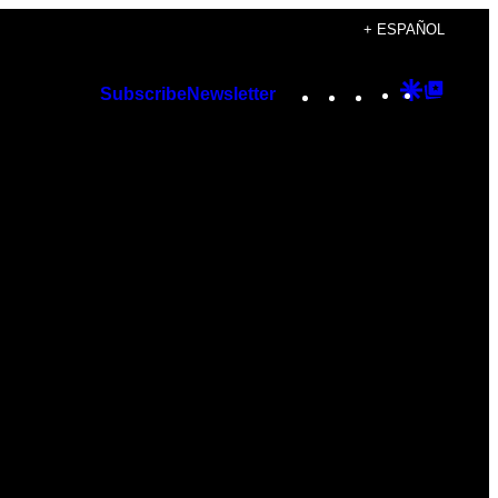
+ ESPAÑOL
Instagram
TikTok
YouTube
Google
Googl
Subscribe
Newsletter
Discover
Top
Posts