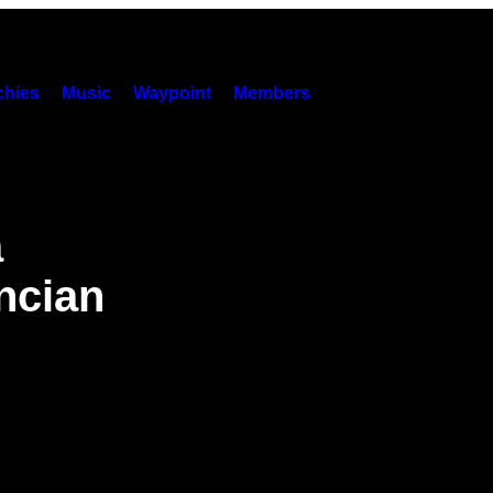
hies
Music
Waypoint
Members
a
ncian