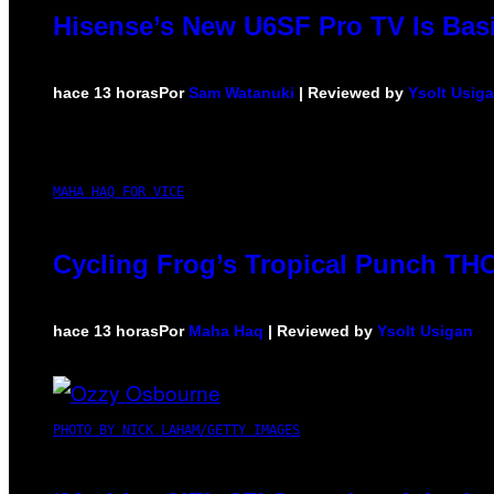
Hisense’s New U6SF Pro TV Is Basi
hace 13 horas
Por
Sam Watanuki
| Reviewed by
Ysolt Usig
MAHA HAQ FOR VICE
Cycling Frog’s Tropical Punch THC 
hace 13 horas
Por
Maha Haq
| Reviewed by
Ysolt Usigan
PHOTO BY NICK LAHAM/GETTY IMAGES