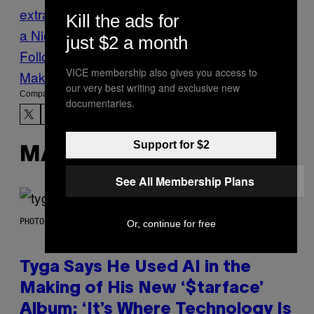
extrajudiciales
mexico
militares
paises
Pen
Kill the ads for
a Nieto
peores
periodistas
VICE News
just $2 a month
Follow Us On Discover
VICE membership also gives you access to
Make Us Preferred In Top Stories
our very best writing and exclusive new
Compartir:
documentaries.
Support for $2
MÁS DE LO MISMO
See All Membership Plans
PHOTO BY AXELLE/BAUER-GRIFFIN/FILMMAGIC
Or, continue for free
Tyga Says He Used AI in the
Making of His New ‘$tarface’
Album: ‘It’s Where Technology Is