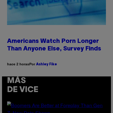
Americans Watch Porn Longer
Than Anyone Else, Survey Finds
Por
hace 2 horas
Ashley Fike
MÁS
DE VICE