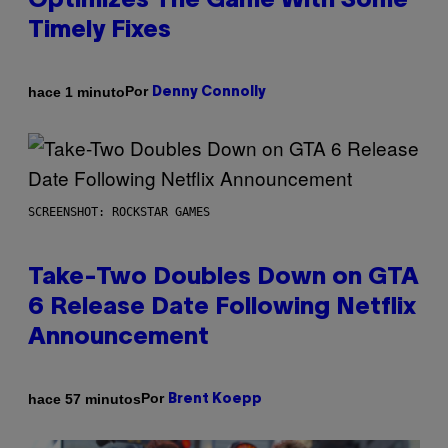
Optimizes The Game With Some
Timely Fixes
Por
hace 1 minuto
Denny Connolly
SCREENSHOT: ROCKSTAR GAMES
Take-Two Doubles Down on GTA
6 Release Date Following Netflix
Announcement
Por
hace 57 minutos
Brent Koepp