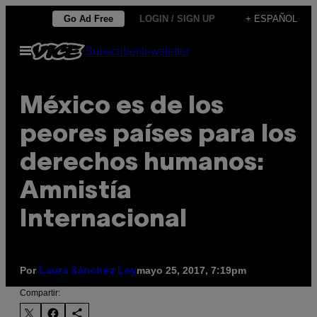
Saltar
Go Ad Free
LOGIN / SIGN UP
+ ESPAÑOL
al
Abrir
Subscribe
Newsletter
contenido
Menú
México es de los
peores países para los
derechos humanos:
Amnistía
Internacional
Por
mayo 25, 2017, 7:19pm
Laura Sánchez Ley
Compartir: