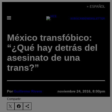
Saltar
+ ESPAÑOL
al
Abrir
contenido
SUBSCRIBE
NEWSLETTER
Menú
México transfóbico:
“¿Qué hay detrás del
asesinato de una
trans?”
Por
Guillermo Rivera
noviembre 24, 2016, 8:00pm
Compartir: