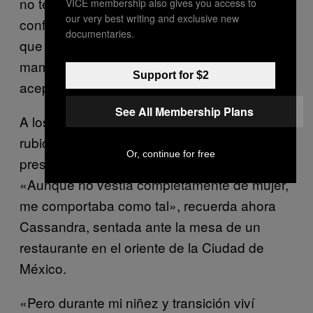
no te voy a abandonar». Hoy, Cassandra
VICE membership also gives you access to
our very best writing and exclusive new
confiesa que en ese instante sintió «alivio» y
documentaries.
que «por primera vez en mi vida me liberé. Mi
mamá, a quien yo más quería, por fin me
Support for $2
aceptaba».
See All Membership Plans
A los pocos días se depiló las cejas, pintó de
rubio el flequillo de su cabello y tomó
Or, continue for free
prestadas algunas prendas de su hermana.
«Aunque no vestía completamente de mujer,
me comportaba como tal», recuerda ahora
Cassandra, sentada ante la mesa de un
restaurante en el oriente de la Ciudad de
México.
«Pero durante mi niñez y transición viví