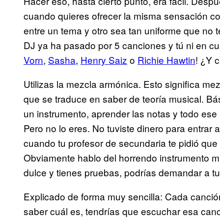
Hacer eso, hasta cierto punto, era fácil. Des
cuando quieres ofrecer la misma sensación con
entre un tema y otro sea tan uniforme que no 
DJ ya ha pasado por 5 canciones y tú ni en cue
Vorn
,
Sasha
,
Henry Saiz
o
Richie Hawtin
! ¿Y 
Utilizas la mezcla armónica. Esto significa mez
que se traduce en saber de teoría musical. B
un instrumento, aprender las notas y todo ese 
Pero no lo eres. No tuviste dinero para entrar 
cuando tu profesor de secundaria te pidió que l
Obviamente hablo del horrendo instrumento musi
dulce y tienes pruebas, podrías demandar a tu p
Explicado de forma muy sencilla: Cada canción
saber cuál es, tendrías que escuchar esa canc