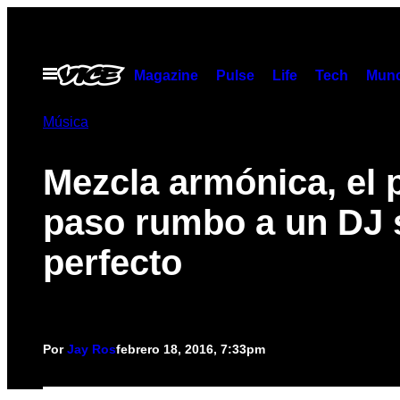
Saltar
al
contenido
Abrir
Magazine
Pulse
Life
Tech
Munc
Menú
Música
Mezcla armónica, el 
paso rumbo a un DJ 
perfecto
Por
Jay Ros
febrero 18, 2016, 7:33pm