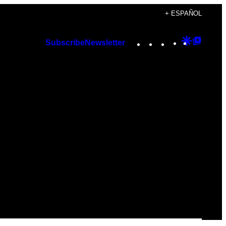
+ ESPAÑOL
Instagram
TikTok
YouTube
Google
Googl
Subscribe
Newsletter
Discover
Top
Posts