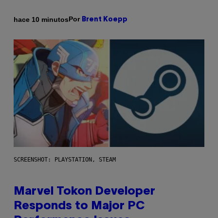
Por
hace 10 minutos
Brent Koepp
SCREENSHOT: PLAYSTATION, STEAM
Marvel Tokon Developer
Responds to Major PC