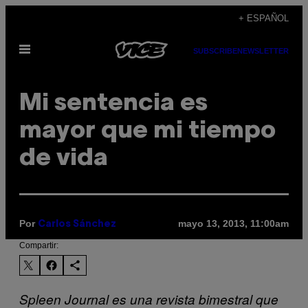
Saltar
+ ESPAÑOL
al
Abrir
contenido
SUBSCRIBE
NEWSLETTER
Menú
Mi sentencia es
mayor que mi tiempo
de vida
Por
mayo 13, 2013, 11:00am
Carlos Sánchez
Compartir:
Spleen Journal es una revista bimestral que