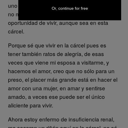
uno o dos segundos, no sé bien, porque lo vi
Or, continue for free
no muy claro, y agradezco a Dios la
oportunidad de vivir, aunque sea en esta
cárcel.
Porque sé que vivir en la cárcel pues es
tener también ratos de alegría, de esas
veces que viene mi esposa a visitarme, y
hacemos el amor, creo que no sólo para un
preso, el placer más grande está en hacer el
amor con una mujer, en amar y sentirse
amado, a veces ese puede ser el único
aliciente para vivir.
Ahora estoy enfermo de insuficiencia renal,
me sacaron un riñón aquí en la cárcel, no sé