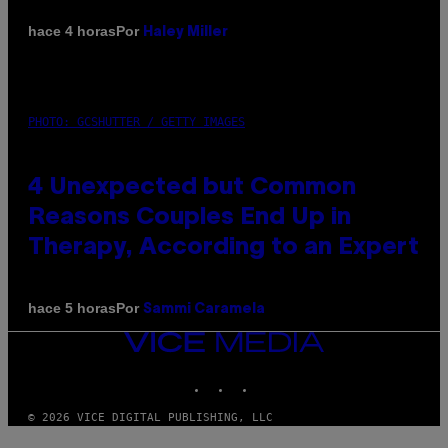
Por
hace 4 horas
Haley Miller
PHOTO: GCSHUTTER / GETTY IMAGES
4 Unexpected but Common
Reasons Couples End Up in
Therapy, According to an Expert
Por
hace 5 horas
Sammi Caramela
VICE
MEDIA
INSTAGRAM
TIKTOK
YOUTUBE
© 2026 VICE DIGITAL PUBLISHING, LLC