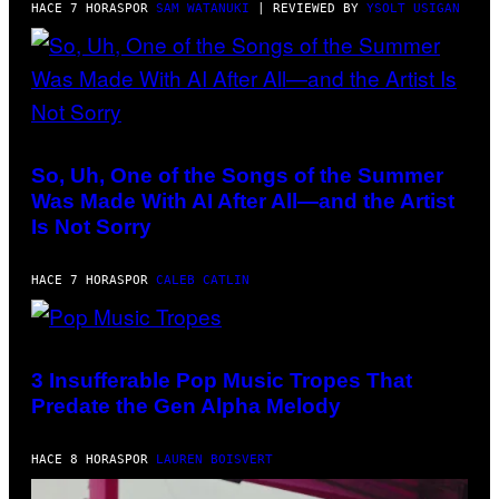
HACE 7 HORAS
POR
SAM WATANUKI
| REVIEWED BY
YSOLT USIGAN
(PHOTO
BY
TIM
So, Uh, One of the Songs of the Summer
MOSENFELDER/GETTY
Was Made With AI After All—and the Artist
IMAGES)
Is Not Sorry
HACE 7 HORAS
POR
CALEB CATLIN
(PHOTO
BY
MARC
3 Insufferable Pop Music Tropes That
BROUSSELY/REDFERNS)
Predate the Gen Alpha Melody
HACE 8 HORAS
POR
LAUREN BOISVERT