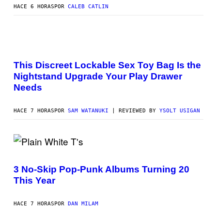
V
Y
W
HACE 6 HORAS
POR
CALEB CATLIN
I
G
A
A
A
L
G
R
D
E
Y
I
T
G
E
S
T
E
/
A
Y
R
G
M
I
S
This Discreet Lockable Sex Toy Bag Is the
E
W
M
H
T
Nightstand Upgrade Your Play Drawer
A
A
O
T
T
G
F
Needs
Y
A
E
F
I
N
S
/
M
U
)
W
A
HACE 7 HORAS
POR
SAM WATANUKI
| REVIEWED BY
YSOLT USIGAN
K
I
G
I
R
E
F
E
S
O
I
R
M
V
A
P
I
G
H
C
E
O
3 No-Skip Pop-Punk Albums Turning 20
E
)
T
This Year
O
B
Y
S
HACE 7 HORAS
POR
DAN MILAM
C
O