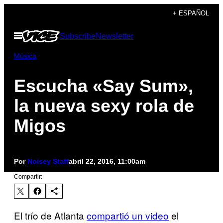
Saltar
+ ESPAÑOL
al
Abrir
Subscribe
Newsletter
contenido
Menú
Música
Escucha «Say Sum»,
la nueva sexy rola de
Migos
Por
Noisey Staff
abril 22, 2016, 11:00am
Compartir:
El trío de Atlanta
compartió un video
el