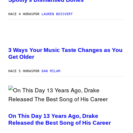
B
G
Y
E
R
T
HACE 4 HORAS
POR
LAUREN BOISVERT
O
T
B
Y
E
I
R
M
T
A
O
G
P
P
E
H
A
S
O
3 Ways Your Music Taste Changes as You
N
T
U
Get Older
O
C
I
C
L
I
L
HACE 5 HORAS
POR
DAN MILAM
–
U
C
S
O
T
R
R
B
A
I
T
S
I
/
(
O
C
P
N
O
H
B
On This Day 13 Years Ago, Drake
R
O
Y
Released the Best Song of His Career
B
T
I
I
O
A
S
B
N