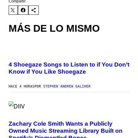
Compartir:
MÁS DE LO MISMO
P
H
O
4 Shoegaze Songs to Listen to if You Don’t
T
Know if You Like Shoegaze
O
B
Y
S
HACE 4 HORAS
POR
STEPHEN ANDREW GALIHER
C
O
T
T
L
(
E
P
G
H
A
Zachary Cole Smith Wants a Publicly
O
T
Owned Music Streaming Library Built on
T
O
O
/
Spotify’s Dismantled Bones