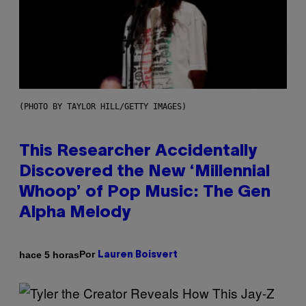
(PHOTO BY TAYLOR HILL/GETTY IMAGES)
This Researcher Accidentally
Discovered the New ‘Millennial
Whoop’ of Pop Music: The Gen
Alpha Melody
Por
hace 5 horas
Lauren Boisvert