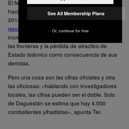
El fenómeno de combatientes extranjeros
hacia Siria e Irak tuvo su boom en 2013 y
See All Membership Plans
2014 y con los
combatientes de las
repúblicas exsoviéticas
sucede los mismo: el
Or, continue for free
incremento de los controles de seguridad en
las fronteras y la pérdida de atractivo de
Estado Islámico como consecuencia de sus
derrotas.
Pero una cosa son las cifras oficiales y otra
las oficiosas: «hablando con investigadores
locales, las cifras pueden ser el doble. Solo
de Daguestán se estima que hay 4.000
combatientes yihadistas», apunta Ter.