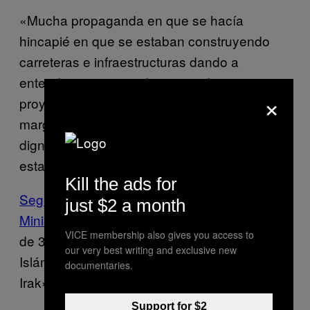
«Mucha propaganda en que se hacía
hincapié en que se estaban construyendo
carreteras e infraestructuras dando a
entender que se estaba iniciando un nuevo
×
proyecto ilusionante donde estos ciudadanos
marginados en Rusia allí tendrían un sueldo
digno y estarían bien considerados y no
estaría discriminados», detalla Marta Ter.
Kill the ads for
Según Ilya Rogachev, funcionario del
just $2 a month
Ministerio de Asuntos Exteriores ruso,
«más
VICE membership also gives you access to
de 3.200 rusos se habrían unido a Estado
our very best writing and exclusive new
Islámico y habrían sido entrenados en Siria e
documentaries.
Irak».
Support for $2