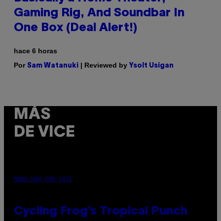
Gaming Rig, And Soundbar In
One Box (Deal Alert!)
hace 6 horas
Por
| Reviewed by
Sam Watanuki
Ysolt Usigan
MÁS
DE VICE
MAHA HAQ FOR VICE
Cycling Frog’s Tropical Punch