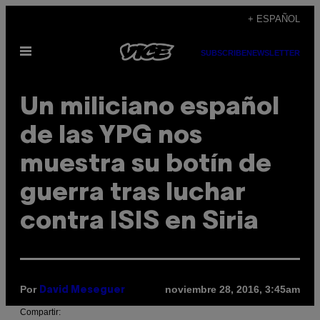
Saltar
+ ESPAÑOL
al
Abrir
contenido
SUBSCRIBE
NEWSLETTER
Menú
Un miliciano español
de las YPG nos
muestra su botín de
guerra tras luchar
contra ISIS en Siria
Por
noviembre 28, 2016, 3:45am
David Meseguer
Compartir: