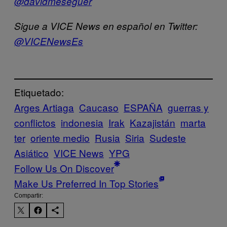
@davidmeseguer
Sigue a VICE News en español en Twitter:
@VICENewsEs
Etiquetado:
Arges Artiaga
Caucaso
ESPAÑA
guerras y
conflictos
indonesia
Irak
Kazajistán
marta
ter
oriente medio
Rusia
Siria
Sudeste
Asiático
VICE News
YPG
Follow Us On Discover
Make Us Preferred In Top Stories
Compartir: