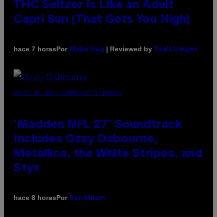
THC Seltzer Is Like an Adult
Capri Sun (That Gets You High)
Por
| Reviewed by
hace 7 horas
Maha Haq
Ysolt Usigan
PHOTO BY NICK LAHAM/GETTY IMAGES
‘Madden NFL 27’ Soundtrack
Includes Ozzy Osbourne,
Metallica, the White Stripes, and
Styx
Por
hace 8 horas
Dan Milam