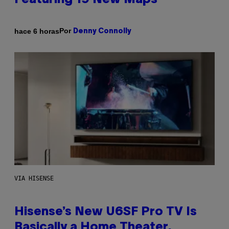
Featuring 19 New Maps
Por
hace 6 horas
Denny Connolly
VIA HISENSE
Hisense’s New U6SF Pro TV Is
Basically a Home Theater,