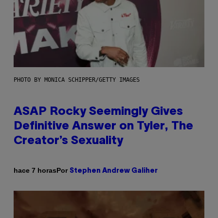
PHOTO BY MONICA SCHIPPER/GETTY IMAGES
ASAP Rocky Seemingly Gives
Definitive Answer on Tyler, The
Creator’s Sexuality
Por
hace 7 horas
Stephen Andrew Galiher