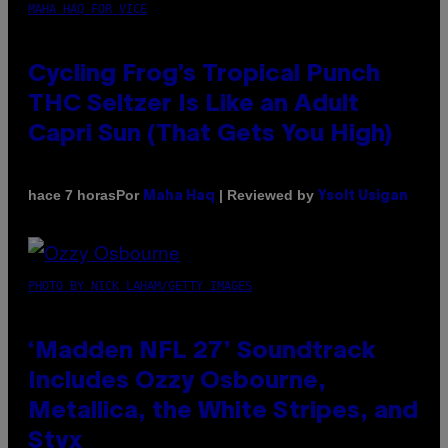
MAHA HAQ FOR VICE
Cycling Frog’s Tropical Punch
THC Seltzer Is Like an Adult
Capri Sun (That Gets You High)
Por
| Reviewed by
hace 7 horas
Maha Haq
Ysolt Usigan
PHOTO BY NICK LAHAM/GETTY IMAGES
‘Madden NFL 27’ Soundtrack
Includes Ozzy Osbourne,
Metallica, the White Stripes, and
Styx