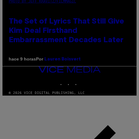
PHOTO BY JEFF KRAVITZ/FILMMAGIC
The Set of Lyrics That Still Give
Kim Deal Firsthand
Embarrassment Decades Later
Por
hace 9 horas
Lauren Boisvert
VICE
MEDIA
INSTAGRAM
TIKTOK
YOUTUBE
© 2026 VICE DIGITAL PUBLISHING, LLC