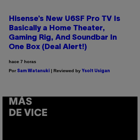
Hisense’s New U6SF Pro TV Is
Basically a Home Theater,
Gaming Rig, And Soundbar In
One Box (Deal Alert!)
hace 7 horas
Por
| Reviewed by
Sam Watanuki
Ysolt Usigan
MÁS
DE VICE