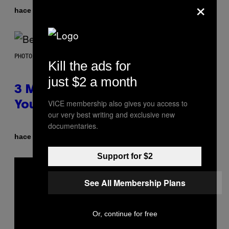
×
Por
hace 5 horas
Dan Milam
PHOTO BY KEVIN WINTER/GETTY IMAGES FOR RADIO DISNEY
Kill the ads for
just $2 a month
3 Millennial Anthems That Make
VICE membership also gives you access to
You Think of Your Best Friend
our very best writing and exclusive new
documentaries.
Por
hace 5 horas
Lauren Boisvert
Support for $2
See All Membership Plans
Or, continue for free