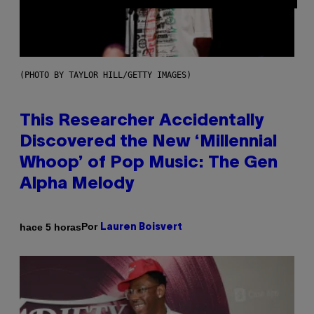
(PHOTO BY TAYLOR HILL/GETTY IMAGES)
This Researcher Accidentally
Discovered the New ‘Millennial
Whoop’ of Pop Music: The Gen
Alpha Melody
Por
hace 5 horas
Lauren Boisvert