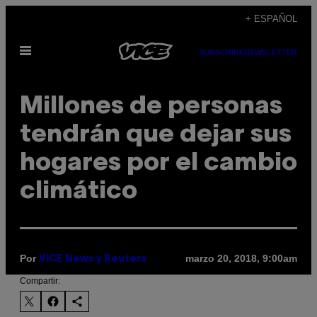
Saltar
+ ESPAÑOL
al
Abrir
contenido
SUBSCRIBE
NEWSLETTER
Menú
Millones de personas
tendrán que dejar sus
hogares por el cambio
climático
Por
marzo 20, 2018, 9:00am
VICE News y Reuters
Compartir: