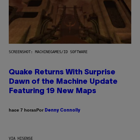
SCREENSHOT: MACHINEGAMES/ID SOFTWARE
Quake Returns With Surprise
Dawn of the Machine Update
Featuring 19 New Maps
Por
hace 7 horas
Denny Connolly
VIA HISENSE