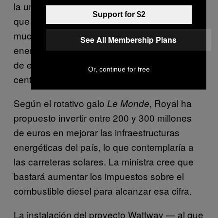
la universidad de Stanford, escribió en Twitter
Support for $2
que «las carreteras solares francesas son
mucho menos eficientes que los paneles de
See All Membership Plans
energía solar depositados sobre las azoteas
de edificios, estacionamientos, o, incluso, en
Or, continue for free
centrales energéticas».
Según el rotativo galo
, Royal ha
Le Monde
propuesto invertir entre 200 y 300 millones
de euros en mejorar las infraestructuras
energéticas del país, lo que contemplaría a
las carreteras solares. La ministra cree que
bastará aumentar los impuestos sobre el
combustible diesel para alcanzar esa cifra.
La instalación del proyecto Wattway — al que