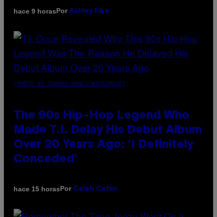
Por
hace 9 horas
Ashley Fike
(PHOTO BY JOHNNY NUNEZ/WIREIMAGE)
The 90s Hip-Hop Legend Who
Made T.I. Delay His Debut Album
Over 20 Years Ago: ‘I Definitely
Conceded’
Por
hace 15 horas
Caleb Catlin