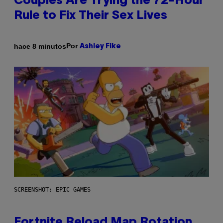
Couples Are Trying the 72-Hour
Rule to Fix Their Sex Lives
Por
hace 8 minutos
Ashley Fike
SCREENSHOT: EPIC GAMES
Fortnite Reload Map Rotation