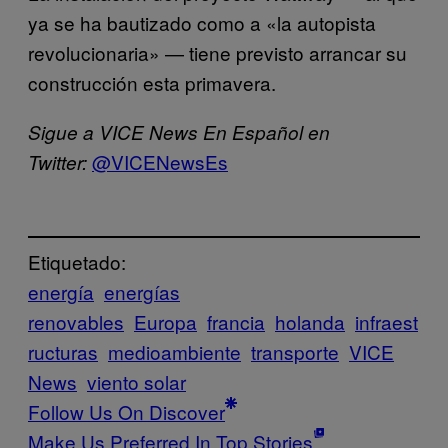
ya se ha bautizado como a «la autopista
revolucionaria» — tiene previsto arrancar su
construcción esta primavera.
Sigue a VICE News En Español en
@VICENewsEs
Twitter:
Etiquetado:
energía
energías
renovables
Europa
francia
holanda
infraest
ructuras
medioambiente
transporte
VICE
News
viento solar
Follow Us On Discover
Make Us Preferred In Top Stories