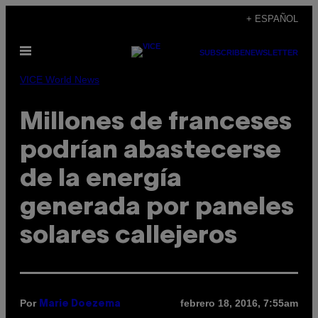
Saltar
+ ESPAÑOL
al
Abrir
contenido
SUBSCRIBE
NEWSLETTER
Menú
VICE World News
Millones de franceses
podrían abastecerse
de la energía
generada por paneles
solares callejeros
Por
febrero 18, 2016, 7:55am
Marie Doezema