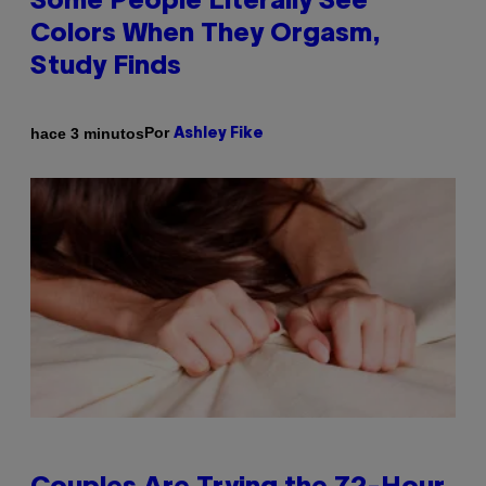
Some People Literally See
Colors When They Orgasm,
Study Finds
Por
hace 3 minutos
Ashley Fike