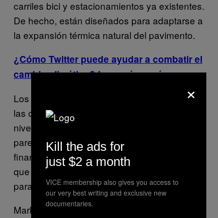
carriles bici y estacionamientos ya existentes.
De hecho, están diseñados para adaptarse a
la expansión térmica natural del pavimento.
¿Cómo Twitter puede ayudar a combatir el
cambio climático? Leer más aquí.
×
Los detractores del proyecto aseguran que
las carreteras solares no son eficientes a
nivel de coste, y que el proyecto Wattway
parece más una ingeniosa manera de
Kill the ads for
financiar a las grandes empresas francesas
just $2 a month
que una verdadera y sostenible solución
VICE membership also gives you access to
para las energías alternativas.
our very best writing and exclusive new
documentaries.
Mark Jacobson, un profesor de ingeniería en