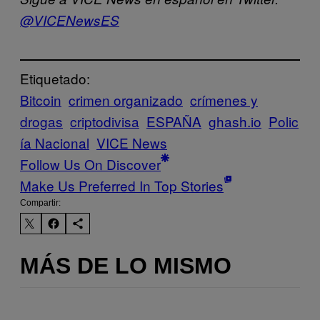
@VICENewsES
Etiquetado:
Bitcoin
crimen organizado
crímenes y
drogas
criptodivisa
ESPAÑA
ghash.io
Polic
ía Nacional
VICE News
Follow Us On Discover
Make Us Preferred In Top Stories
Compartir:
MÁS DE LO MISMO