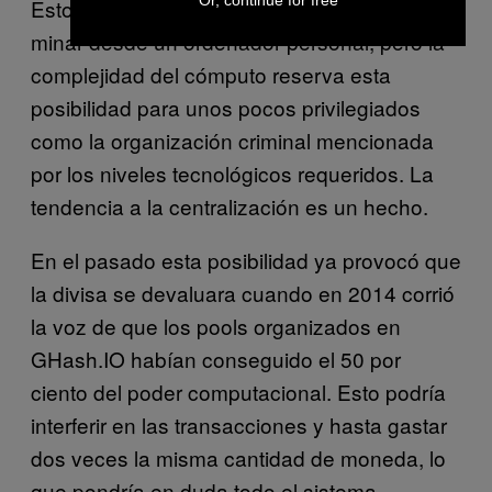
Or, continue for free
Esto era factible cuando cualquiera podía
minar desde un ordenador personal, pero la
complejidad del cómputo reserva esta
posibilidad para unos pocos privilegiados
como la organización criminal mencionada
por los niveles tecnológicos requeridos. La
tendencia a la centralización es un hecho.
En el pasado esta posibilidad ya provocó que
la divisa se devaluara cuando en 2014 corrió
la voz de que los pools organizados en
GHash.IO habían conseguido el 50 por
ciento del poder computacional. Esto podría
interferir en las transacciones y hasta gastar
dos veces la misma cantidad de moneda, lo
que pondría en duda todo el sistema.