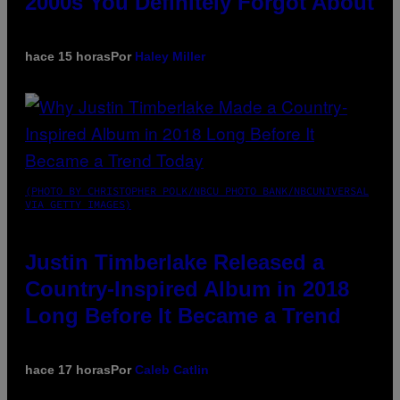
2000s You Definitely Forgot About
hace 15 horas
Por
Haley Miller
(PHOTO BY CHRISTOPHER POLK/NBCU PHOTO BANK/NBCUNIVERSAL
VIA GETTY IMAGES)
Justin Timberlake Released a
Country-Inspired Album in 2018
Long Before It Became a Trend
hace 17 horas
Por
Caleb Catlin