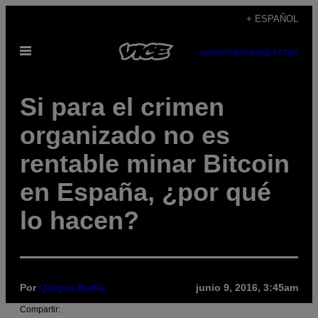
Saltar
+ ESPAÑOL
al
Abrir
contenido
SUBSCRIBE
NEWSLETTER
Menú
Si para el crimen
organizado no es
rentable minar Bitcoin
en España, ¿por qué
lo hacen?
Por
Quique Badía
junio 9, 2016, 3:45am
Compartir: