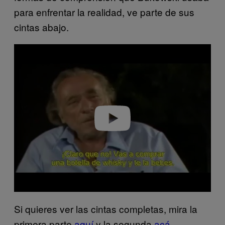
para enfrentar la realidad, ve parte de sus
cintas abajo.
P
l
a
y
v
i
d
e
o
Si quieres ver las cintas completas, mira la
primera parte
aquí
y la segunda
acá
.