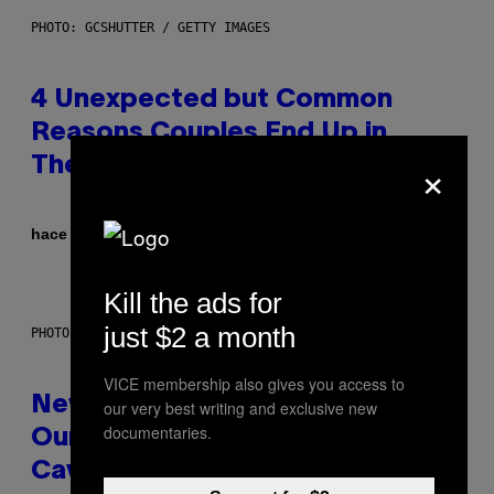
PHOTO: GCSHUTTER / GETTY IMAGES
4 Unexpected but Common
Reasons Couples End Up in
×
Therapy, According to an Expert
Por
hace 34 minutos
Sammi Caramela
Kill the ads for
just $2 a month
PHOTO: CSA-PRINTSTOCK / GETTY IMAGES
VICE membership also gives you access to
New Study Reveals We Still Pick
our very best writing and exclusive new
documentaries.
Our Friends the Same Way
Cavemen Did