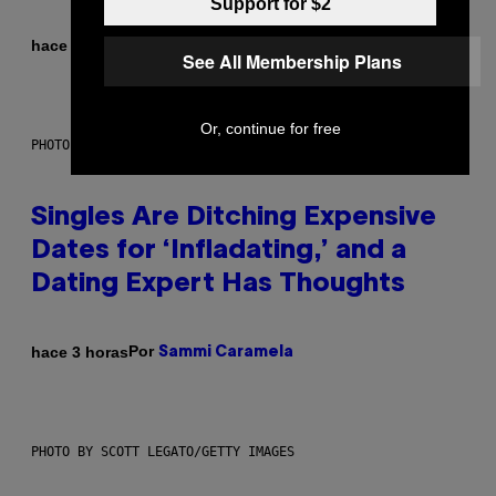
Support for $2
Por
hace 2 horas
Luis Prada
See All Membership Plans
Or, continue for free
PHOTO: PIXELSEFFECT / GETTY IMAGES
Singles Are Ditching Expensive
Dates for ‘Infladating,’ and a
Dating Expert Has Thoughts
Por
hace 3 horas
Sammi Caramela
PHOTO BY SCOTT LEGATO/GETTY IMAGES