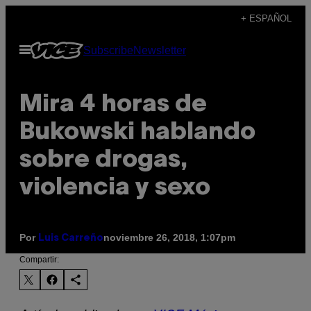
Saltar
+ ESPAÑOL
al
Abrir
Subscribe
Newsletter
contenido
Menú
Mira 4 horas de
Bukowski hablando
sobre drogas,
violencia y sexo
Por
noviembre 26, 2018, 1:07pm
Luis Carreño
Compartir: