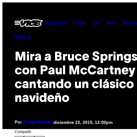
Saltar
al
Abrir
Magazine
Pulse
Life
Tech
Munch
contenido
Menú
Música
Mira a Bruce Spring
con Paul McCartney
cantando un clásico
navideño
Por
diciembre 22, 2015, 12:00pm
Craig Jenkins
Compartir: