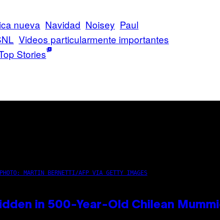
ica nueva
Navidad
Noisey
Paul
SNL
Videos particularmente importantes
Top Stories
PHOTO: MARTIN BERNETTI/AFP VIA GETTY IMAGES
idden in 500-Year-Old Chilean Mumm