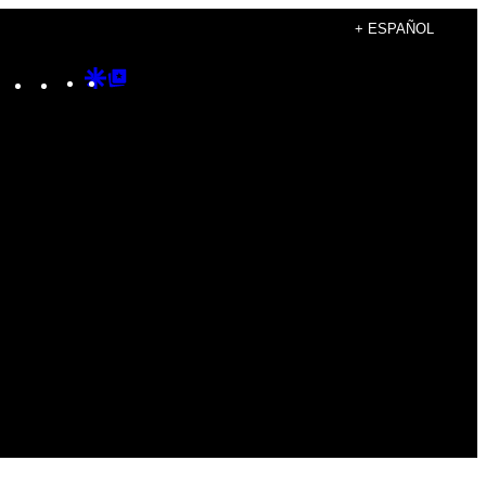
+ ESPAÑOL
Instagram
TikTok
YouTube
Google
Google
Discover
Top
Posts