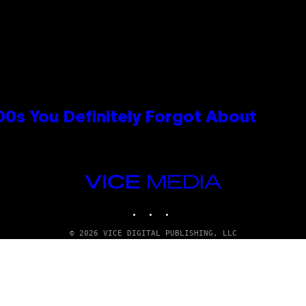
0s You Definitely Forgot About
VICE
MEDIA
INSTAGRAM
TIKTOK
YOUTUBE
© 2026 VICE DIGITAL PUBLISHING, LLC