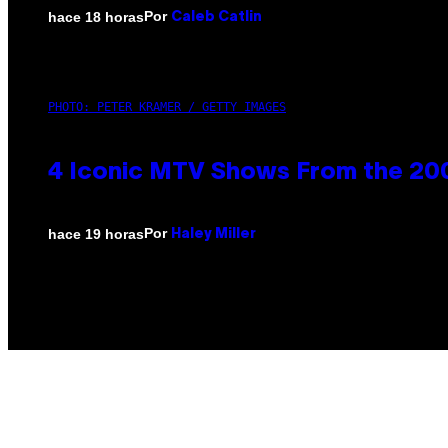
Por
hace 18 horas
Caleb Catlin
PHOTO: PETER KRAMER / GETTY IMAGES
4 Iconic MTV Shows From the 200
Por
hace 19 horas
Haley Miller