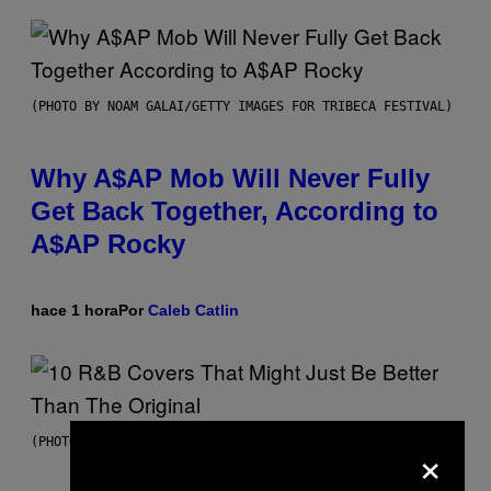
(PHOTO BY NOAM GALAI/GETTY IMAGES FOR TRIBECA FESTIVAL)
Why A$AP Mob Will Never Fully
Get Back Together, According to
A$AP Rocky
hace 1 hora
Por
Caleb Catlin
×
(PHOTO BY EBET ROBERTS/REDFERNS)