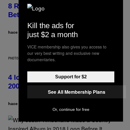
8 R&B Covers That Might Just Be
Better Than the Originals
Kill the ads for
hace 2 horas
Por
Caleb Catlin
just $2 a month
VICE membership also gives you access to
our very best writing and exclusive new
PHOTO: PETER KRAMER / GETTY IMAGES
documentaries.
4 Iconic MTV Shows From the
Support for $2
2000s You Definitely Forgot About
See All Membership Plans
hace 3 horas
Por
Haley Miller
Or, continue for free