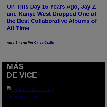
On This Day 15 Years Ago, Jay-Z
and Kanye West Dropped One of
the Best Collaborative Albums of
All Time
hace 5 horas
Por
Caleb Catlin
MÁS
DE VICE
SCREENSHOT: NETEASE