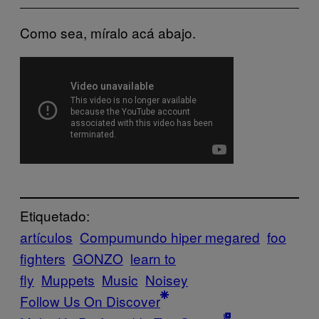
Como sea, míralo acá abajo.
Etiquetado:
artículos
Compumundo hiper megared
foo
fighters
GONZO
learn to
fly
Muppets
Music
Noisey
Follow Us On Discover