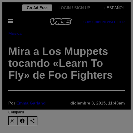
Saltar
Go Ad Free
LOGIN / SIGN UP
+ ESPAÑOL
al
Abrir
contenido
SUBSCRIBE
NEWSLETTER
Menú
Música
Mira a Los Muppets
tocando «Learn To
Fly» de Foo Fighters
Por
Emma Garland
diciembre 3, 2015, 11:43am
Compartir: