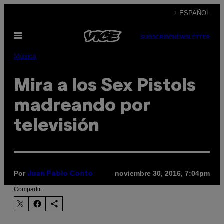
Saltar
+ ESPAÑOL
al
Abrir
contenido
SUBSCRIBE
NEWSLETTER
Menú
Música
Mira a los Sex Pistols
madreando por
televisión
Por
noviembre 30, 2016, 7:04pm
Juan Pablo Conto
Compartir: