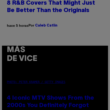
8 R&B Covers That Might Just
Be Better Than the Originals
Por
hace 5 horas
Caleb Catlin
MÁS
DE VICE
PHOTO: PETER KRAMER / GETTY IMAGES
4 Iconic MTV Shows From the
2000s You Definitely Forgot