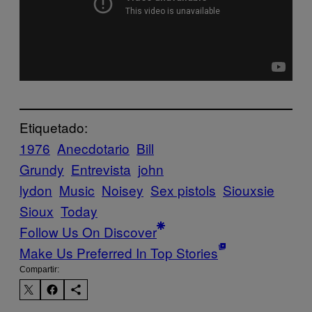
Etiquetado:
1976
Anecdotario
Bill
Grundy
Entrevista
john
lydon
Music
Noisey
Sex pistols
Siouxsie
Sioux
Today
Follow Us On Discover
Make Us Preferred In Top Stories
Compartir: