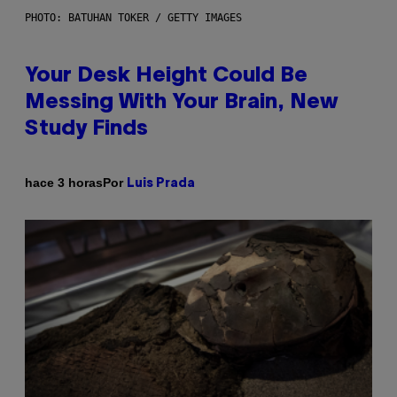
PHOTO: BATUHAN TOKER / GETTY IMAGES
Your Desk Height Could Be
Messing With Your Brain, New
Study Finds
Por
hace 3 horas
Luis Prada