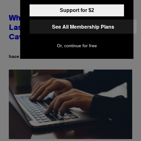
Support for $2
Why NASA Wants to Send a
See All Membership Plans
Laser-Powered Drone Into
Caves Beneath the Moon
Or, continue for free
Por
hace 3 horas
Luis Prada