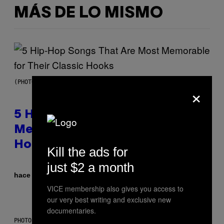
MÁS DE LO MISMO
(PHOTO BY STEVE GRANITZ/WIREIMAGE)
×
5 Hip-Hop Songs That Are Most
Memorable for Their Classic
Hooks
Kill the ads for
just $2 a month
Por
hace 2 horas
Caleb Catlin
VICE membership also gives you access to
our very best writing and exclusive new
documentaries.
PHOTO: NASA; DR PIXEL / GETTY IMAGES