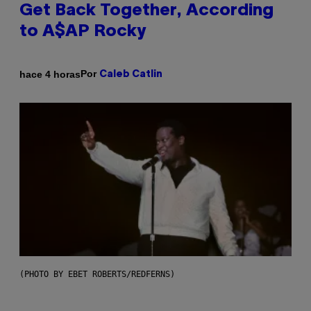
Get Back Together, According
to A$AP Rocky
Por
hace 4 horas
Caleb Catlin
(PHOTO BY EBET ROBERTS/REDFERNS)