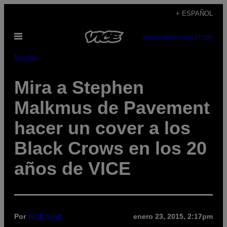
Saltar
+ ESPAÑOL
al
Abrir
contenido
SUBSCRIBE
NEWSLETTER
Menú
Música
Mira a Stephen
Malkmus de Pavement
hacer un cover a los
Black Crows en los 20
años de VICE
Por
VICE Staff
enero 23, 2015, 2:17pm