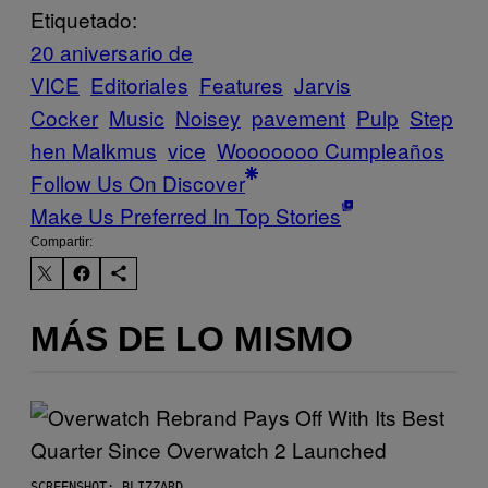
Etiquetado:
20 aniversario de
VICE
Editoriales
Features
Jarvis
Cocker
Music
Noisey
pavement
Pulp
Step
hen Malkmus
vice
Wooooooo Cumpleaños
Follow Us On Discover
Make Us Preferred In Top Stories
Compartir:
MÁS DE LO MISMO
SCREENSHOT: BLIZZARD