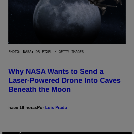
PHOTO: NASA; DR PIXEL / GETTY IMAGES
Why NASA Wants to Send a
Laser-Powered Drone Into Caves
Beneath the Moon
hace 18 horas
Por
Luis Prada