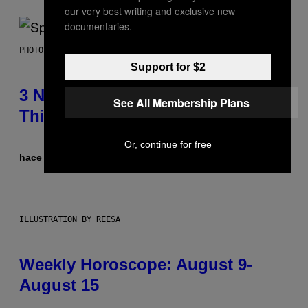
our very best writing and exclusive new
documentaries.
PHOTO BY TIM RONEY/GETTY IMAGES
Support for $2
3 No-Skip Pop Albums Turning 30
See All Membership Plans
This Year
Or, continue for free
hace 5 horas
Por
Dan Milam
ILLUSTRATION BY REESA
Weekly Horoscope: August 9-
August 15