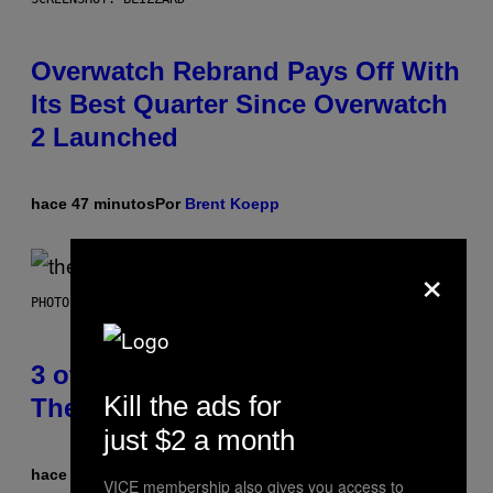
Overwatch Rebrand Pays Off With
Its Best Quarter Since Overwatch
2 Launched
hace 47 minutos
Por
Brent Koepp
×
PHOTO BY JAMIE MCCARTHY/WIREIMAGE
3 of the Best Alt-Rock Television
Kill the ads for
Theme Songs of the 2000s
just $2 a month
hace 3 horas
Por
Dan Milam
VICE membership also gives you access to