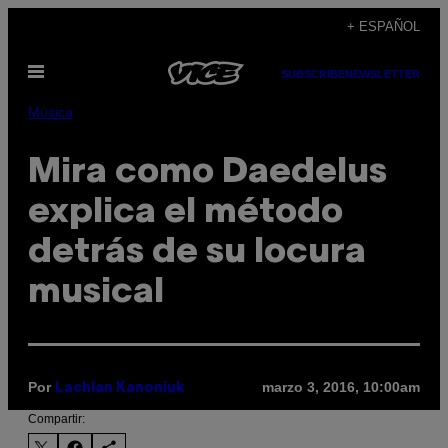
Saltar
+ ESPAÑOL
al
Abrir
contenido
SUBSCRIBE
NEWSLETTER
Menú
Música
Mira como Daedelus
explica el método
detrás de su locura
musical
Por
marzo 3, 2016, 10:00am
Lachlan Kanoniuk
Compartir: