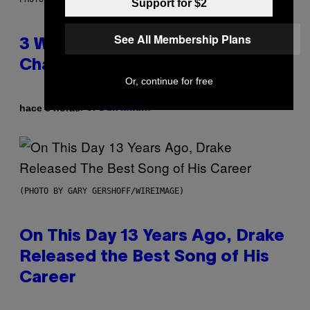
Support for $2
See All Membership Plans
3 Ways Your Music Taste
Changes as You Get Older
Or, continue for free
Por
hace 8 horas
Dan Milam
(PHOTO BY GARY GERSHOFF/WIREIMAGE)
On This Day 13 Years Ago, Drake
Released the Best Song of His
Career