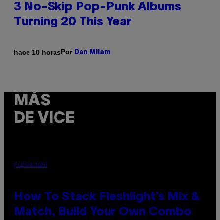
3 No-Skip Pop-Punk Albums
Turning 20 This Year
Por
hace 10 horas
Dan Milam
MÁS
DE VICE
FLESHLIGHT
How To Stack Fleshlight’s Mix &
Match, Build Your Own Combo