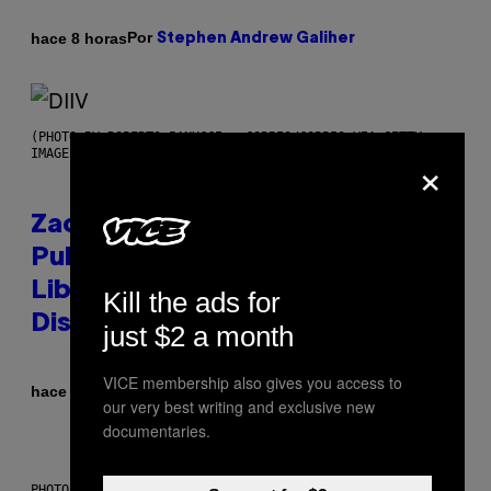
Por
hace 8 horas
Stephen Andrew Galiher
(PHOTO BY ROBERTO PANUCCI – CORBIS/CORBIS VIA GETTY
×
IMAGES)
Zachary Cole Smith Wants a
Publicly Owned Music Streaming
Library Built on Spotify’s
Kill the ads for
Dismantled Bones
just $2 a month
VICE membership also gives you access to
Por
hace 8 horas
Lauren Boisvert
our very best writing and exclusive new
documentaries.
PHOTO ILLUSTRATION BY IAN WALDIE/GETTY IMAGES