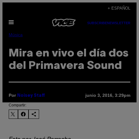
Saltar
+ ESPAÑOL
al
Abrir
contenido
SUBSCRIBE
NEWSLETTER
Menú
Música
Mira en vivo el día dos
del Primavera Sound
Por
junio 3, 2016, 3:29pm
Noisey Staff
Compartir:
Foto por José Porroche