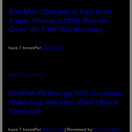
The Man Charged in Rap Icon
Tupac Shakur’s 1996 Murder
Goes On Trial This Monday
Por
hace 7 horas
Dan Milam
MAHA HAQ FOR VICE
KANHA FX Energy THC Gummies
Make Leg Day (and Work) More
Tolerable
Por
| Reviewed by
hace 7 horas
Maha Haq
Ysolt Usigan