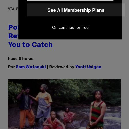
See All Membership Plans
VIA POKEMON/ADIDAS/NINTENDO
Pokemon and Adidas Just
Or, continue for free
Revealed 12 New Sneakers For
You to Catch
hace 6 horas
Por
| Reviewed by
Sam Watanuki
Ysolt Usigan