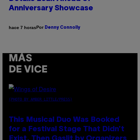
Anniversary Showcase
Por
hace 7 horas
Denny Connolly
MÁS
DE VICE
(PHOTO BY AMBER LITTLE/PRESS)
This Musical Duo Was Booked
for a Festival Stage That Didn’t
Exist, Then Gaslit by Organizers