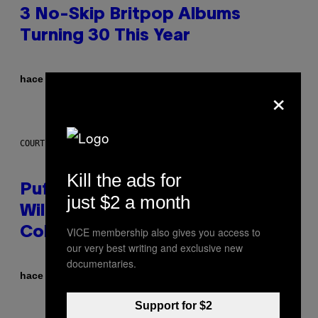
3 No-Skip Britpop Albums
Turning 30 This Year
Por
hace 5 horas
Dan Milam
×
COURTESY OF PUFFCO
Kill the ads for
Puffco Went Full Gamer With Its
just $2 a month
Wild New Plasma Peak Pro
VICE membership also gives you access to
Colorway
our very best writing and exclusive new
documentaries.
Por
| Reviewed by
hace 6 horas
Maha Haq
Ysolt Usigan
Support for $2