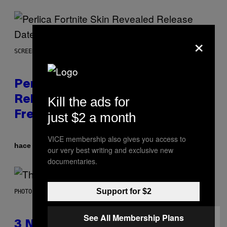
×
SCREENSHOT: EPIC GAMES
Perlica Fortnite Skin Revealed –
Kill the ads for
Release Date and How to Get It
Free
just $2 a month
VICE membership also gives you access to
Por
hace 7 minutos
Brent Koepp
our very best writing and exclusive new
documentaries.
Support for $2
PHOTO BY BOB BERG/GETTY IMAGES
See All Membership Plans
3 No-Skip Geek Rock Albums