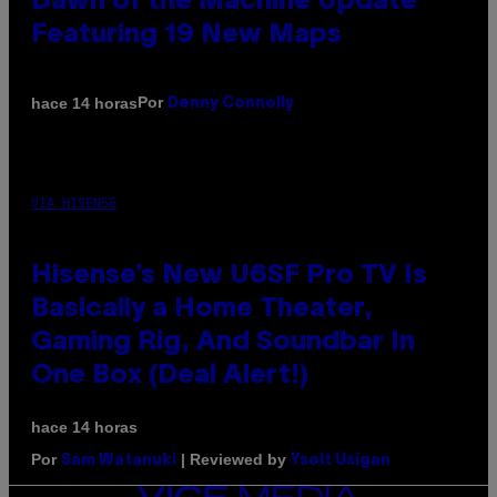
Dawn of the Machine Update
Featuring 19 New Maps
Por
hace 14 horas
Denny Connolly
VIA HISENSE
Hisense’s New U6SF Pro TV Is
Basically a Home Theater,
Gaming Rig, And Soundbar In
One Box (Deal Alert!)
hace 14 horas
Por
| Reviewed by
Sam Watanuki
Ysolt Usigan
VICE