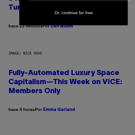
Turning 30 This Year
Or, continue for free
Por
hace 23 minutos
Dan Milam
IMAGE: NICK DOVE
Fully-Automated Luxury Space
Capitalism—This Week on VICE:
Members Only
Por
hace 4 horas
Emma Garland