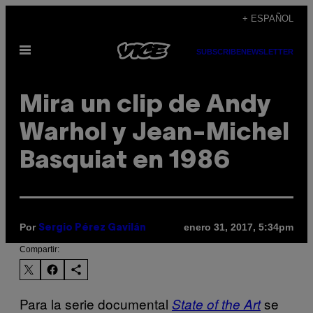
Saltar
+ ESPAÑOL
al
Abrir
contenido
SUBSCRIBE
NEWSLETTER
Menú
Mira un clip de Andy
Warhol y Jean-Michel
Basquiat en 1986
Por
enero 31, 2017, 5:34pm
Sergio Pérez Gavilán
Compartir:
Para la serie documental
se
State of the Art