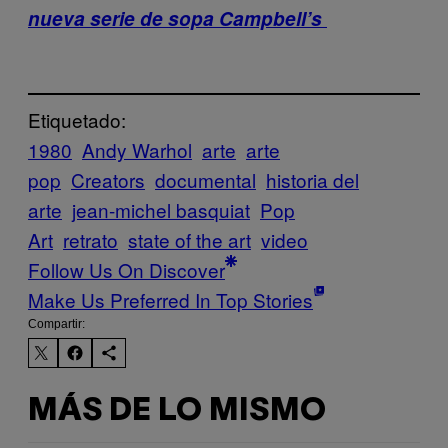
nueva serie de sopa Campbell’s
Etiquetado:
1980
Andy Warhol
arte
arte
pop
Creators
documental
historia del
arte
jean-michel basquiat
Pop
Art
retrato
state of the art
video
Follow Us On Discover
Make Us Preferred In Top Stories
Compartir:
MÁS DE LO MISMO