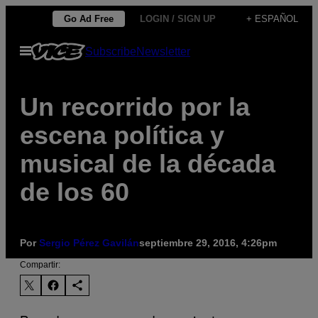
Saltar
Go Ad Free
LOGIN / SIGN UP
+ ESPAÑOL
al
Abrir
Subscribe
Newsletter
contenido
Menú
Un recorrido por la
escena política y
musical de la década
de los 60
Por
Sergio Pérez Gavilán
septiembre 29, 2016, 4:26pm
Compartir: