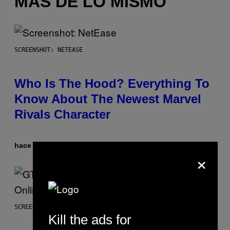
MÁS DE LO MISMO
SCREENSHOT: NETEASE
Who Is The Hood? Everything To
Know About The Newest Marvel
Rivals Character
hace 1 hora
Por
Denny Connolly
×
SCREENSHOT: ROCKSTAR GAMES
Kill the ads for