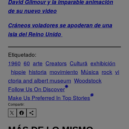
David Gilmour y la imparable animación
de su nuevo video
Cráneos voladores se apoderan de una
isla del Reino Unido
Etiquetado:
1960
60
arte
Creators
Cultură
exhibición
hippie
historia
movimiento
Música
rock
vi
ctoria and albert museum
Woodstock
Follow Us On Discover
Make Us Preferred In Top Stories
Compartir: