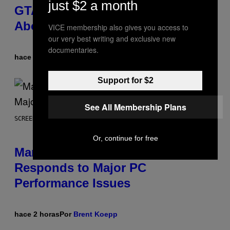
just $2 a month
GTA 6 Gets Concerning Update
About GTA Online Release Date
VICE membership also gives you access to
our very best writing and exclusive new
documentaries.
hace 2 horas
Por
Brent Koepp
Support for $2
See All Membership Plans
SCREENSHOT: PLAYSTATION, STEAM
Or, continue for free
Marvel Tokon Developer
Responds to Major PC
Performance Issues
hace 2 horas
Por
Brent Koepp