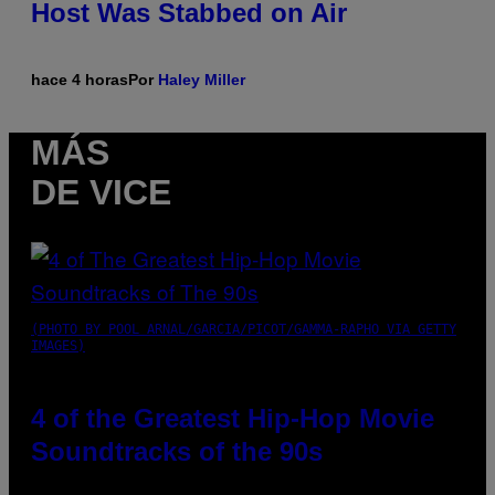
Host Was Stabbed on Air
hace 4 horas
Por
Haley Miller
MÁS
DE VICE
(PHOTO BY POOL ARNAL/GARCIA/PICOT/GAMMA-RAPHO VIA GETTY
IMAGES)
4 of the Greatest Hip-Hop Movie
Soundtracks of the 90s