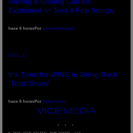
Having a Sibling Can Be
Explained in Just 4 Pop Songs
hace 6 horas
Por
Lauren Boisvert
PHOTO: E!
It’s Time for WWE to Bring Back
‘Total Divas’
hace 6 horas
Por
Haley Miller
VICE
MEDIA
INSTAGRAM
TIKTOK
YOUTUBE