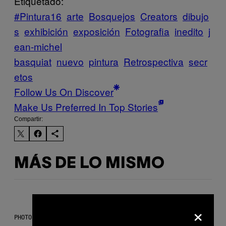
Etiquetado:
#Pintura16
arte
Bosquejos
Creators
dibujo
s
exhibición
exposición
Fotografia
inedito
j
ean-michel
basquiat
nuevo
pintura
Retrospectiva
secr
etos
Follow Us On Discover
Make Us Preferred In Top Stories
Compartir:
MÁS DE LO MISMO
×
PHOTO: PETER KRAMER / GETTY IMAGES