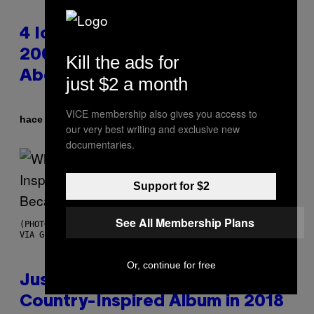
4 Iconic MTV Shows From the
2000s You Definitely Forgot
Kill the ads for
About
just $2 a month
VICE membership also gives you access to
Por
hace 36 minutos
Haley Miller
our very best writing and exclusive new
documentaries.
Support for $2
See All Membership Plans
(PHOTO BY CHRISTOPHER POLK/NBCU PHOTO BANK/NBCUNIVERSAL
VIA GETTY IMAGES)
Or, continue for free
Justin Timberlake Released a
Country-Inspired Album in 2018