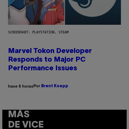
SCREENSHOT: PLAYSTATION, STEAM
Marvel Tokon Developer
Responds to Major PC
Performance Issues
Por
hace 6 horas
Brent Koepp
MÁS
DE VICE