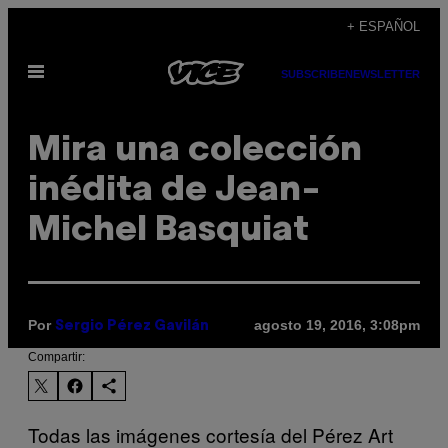
Saltar
+ ESPAÑOL
al
Abrir
contenido
SUBSCRIBE
NEWSLETTER
Menú
Mira una colección
inédita de Jean-
Michel Basquiat
Por
agosto 19, 2016, 3:08pm
Sergio Pérez Gavilán
Compartir:
Todas las imágenes cortesía del Pérez Art