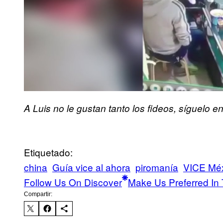
A Luis no le gustan tanto los fideos, síguelo e
Etiquetado:
china
Guía vice al ahora
piromanía
VICE Mé
Follow Us On Discover
Make Us Preferred In 
Compartir: