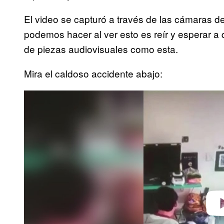
El video se capturó a través de las cámaras de
podemos hacer al ver esto es reír y esperar a
de piezas audiovisuales como esta.
Mira el caldoso accidente abajo:
P
l
a
y
v
i
d
e
o