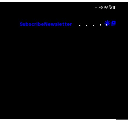
+ ESPAÑOL
Instagram
TikTok
YouTube
Google
Goog
Subscribe
Newsletter
Discove
Top
Posts