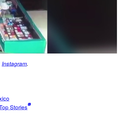
n
Instagram
.
xico
Top Stories