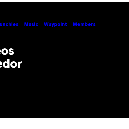
unchies
Music
Waypoint
Members
eos
edor