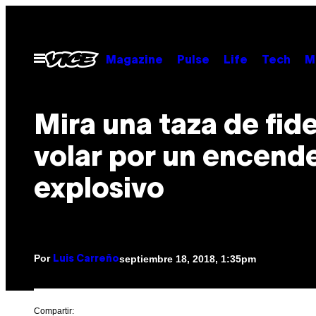
Saltar
al
contenido
Abrir
Magazine
Pulse
Life
Tech
M
Menú
Mira una taza de fid
volar por un encend
explosivo
Por
septiembre 18, 2018, 1:35pm
Luis Carreño
Compartir: