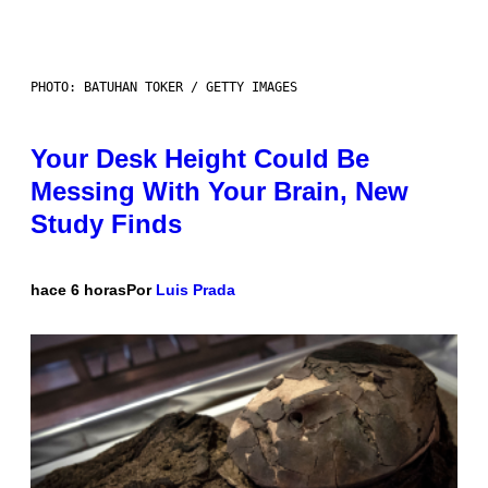
PHOTO: BATUHAN TOKER / GETTY IMAGES
Your Desk Height Could Be
Messing With Your Brain, New
Study Finds
hace 6 horas
Por
Luis Prada