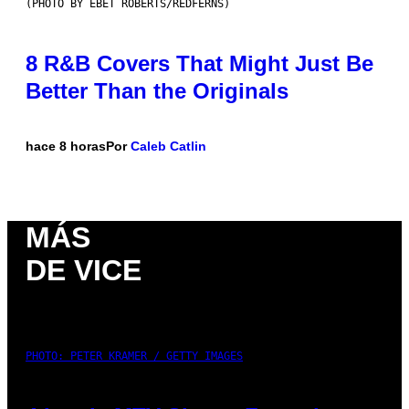
(PHOTO BY EBET ROBERTS/REDFERNS)
8 R&B Covers That Might Just Be
Better Than the Originals
hace 8 horas
Por
Caleb Catlin
MÁS
DE VICE
PHOTO: PETER KRAMER / GETTY IMAGES