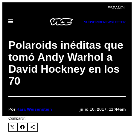
Saltar
+ ESPAÑOL
al
Abrir
contenido
SUBSCRIBE
NEWSLETTER
Menú
Polaroids inéditas que
tomó Andy Warhol a
David Hockney en los
70
Por
Kara Weisenstein
julio 10, 2017, 11:44am
Compartir: