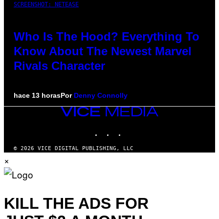
SCREENSHOT: NETEASE
Who Is The Hood? Everything To
Know About The Newest Marvel
Rivals Character
hace 13 horas
Por
Denny Connolly
VICE
MEDIA
INSTAGRAM
TIKTOK
YOUTUBE
© 2026 VICE DIGITAL PUBLISHING, LLC
×
KILL THE ADS FOR