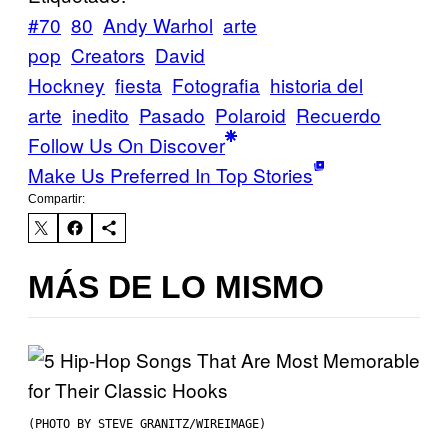
#70
80
Andy Warhol
arte
pop
Creators
David
Hockney
fiesta
Fotografia
historia del
arte
inedito
Pasado
Polaroid
Recuerdo
Follow Us On Discover
Make Us Preferred In Top Stories
Compartir:
MÁS DE LO MISMO
(PHOTO BY STEVE GRANITZ/WIREIMAGE)