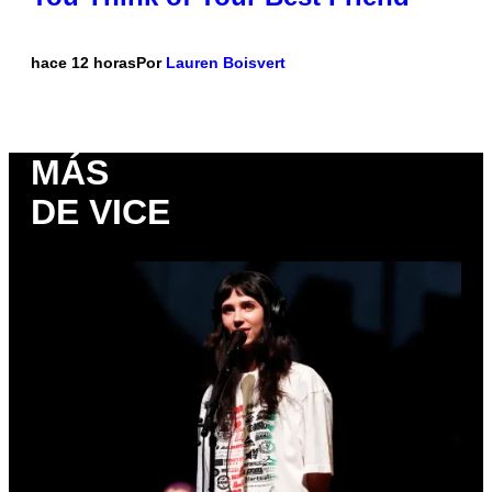
hace 12 horas
Por
Lauren Boisvert
MÁS
DE VICE