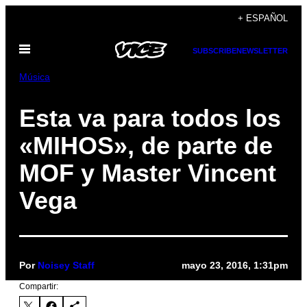
Saltar
+ ESPAÑOL
al
Abrir
contenido
SUBSCRIBE
NEWSLETTER
Menú
Música
Esta va para todos los
«MIHOS», de parte de
MOF y Master Vincent
Vega
Por
Noisey Staff
mayo 23, 2016, 1:31pm
Compartir: