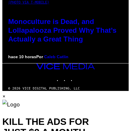
(PHOTO VIA T-MOBILE)
Monoculture is Dead, and
Lollapalooza Proved Why That’s
Actually a Great Thing
hace 10 horas
Por
Caleb Catlin
VICE
MEDIA
INSTAGRAM
TIKTOK
YOUTUBE
© 2026 VICE DIGITAL PUBLISHING, LLC
×
KILL THE ADS FOR