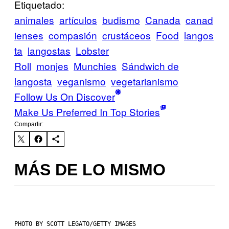
Etiquetado:
animales
artículos
budismo
Canada
canad
ienses
compasión
crustáceos
Food
langos
ta
langostas
Lobster
Roll
monjes
Munchies
Sándwich de
langosta
veganismo
vegetarianismo
Follow Us On Discover
Make Us Preferred In Top Stories
Compartir:
MÁS DE LO MISMO
PHOTO BY SCOTT LEGATO/GETTY IMAGES