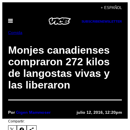
Saltar
+ ESPAÑOL
al
Abrir
contenido
SUBSCRIBE
NEWSLETTER
Menú
Comida
Monjes canadienses
compraron 272 kilos
de langostas vivas y
las liberaron
Por
Gigen Mammoser
julio 12, 2016, 12:20pm
Compartir: