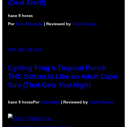
(Deal Alert!)
hace 9 horas
Por
Sam Watanuki
| Reviewed by
Ysolt Usigan
MAHA HAQ FOR VICE
Cycling Frog’s Tropical Punch
THC Seltzer Is Like an Adult Capri
Sun (That Gets You High)
hace 9 horas
Por
Maha Haq
| Reviewed by
Ysolt Usigan