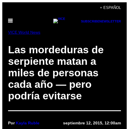
Saltar
+ ESPAÑOL
al
Abrir
contenido
SUBSCRIBE
NEWSLETTER
Menú
VICE World News
Las mordeduras de
serpiente matan a
miles de personas
cada año — pero
podría evitarse
Por
Kayla Ruble
septiembre 12, 2015, 12:00am