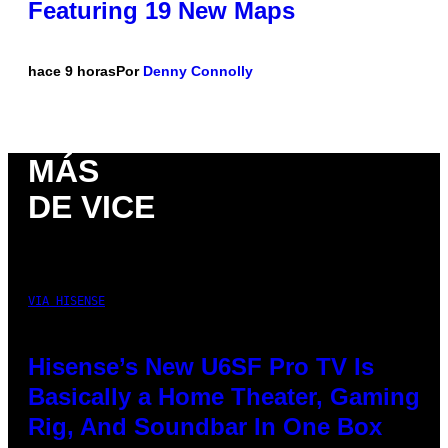
Featuring 19 New Maps
hace 9 horas
Por
Denny Connolly
MÁS
DE VICE
VIA HISENSE
Hisense’s New U6SF Pro TV Is
Basically a Home Theater, Gaming
Rig, And Soundbar In One Box