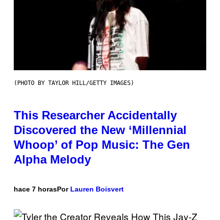
(PHOTO BY TAYLOR HILL/GETTY IMAGES)
This Researcher Accidentally
Discovered the New ‘Millennial
Whoop’ of Pop Music: The Gen
Alpha Melody
hace 7 horas
Por
Lauren Boisvert