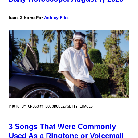
hace 2 horas
Por
Ashley Fike
PHOTO BY GREGORY BOJORQUEZ/GETTY IMAGES
3 Songs That Were Commonly
Used As a Ringtone or Voicemail