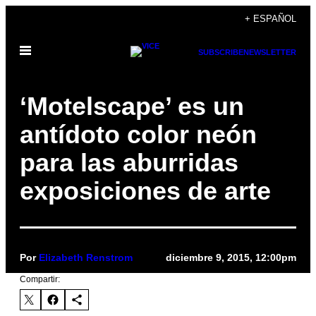
Saltar
+ ESPAÑOL
al
Abrir
contenido
SUBSCRIBE
NEWSLETTER
Menú
‘Motelscape’ es un
antídoto color neón
para las aburridas
exposiciones de arte
Por
Elizabeth Renstrom
diciembre 9, 2015, 12:00pm
Compartir: