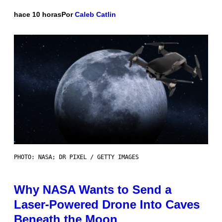
hace 10 horas
Por
Caleb Catlin
PHOTO: NASA; DR PIXEL / GETTY IMAGES
Why NASA Wants to Send a
Laser-Powered Drone Into Caves
Beneath the Moon