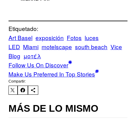
Etiquetado:
Art Basel
exposición
Fotos
luces
LED
Miami
motelscape
south beach
Vice
Blog
μοτέλ
Follow Us On Discover
Make Us Preferred In Top Stories
Compartir:
MÁS DE LO MISMO