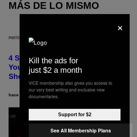
MÁS DE LO MISMO
×
PHOTO BY SCOTT LEGATO/GETTY IMAGES
4 Shoegaze Songs to Listen to if
Kill the ads for
You Don’t Know if You Like
just $2 a month
Shoegaze
VICE membership also gives you access to
our very best writing and exclusive new
hace 4 horas
Por
Stephen Andrew Galiher
documentaries.
Support for $2
See All Membership Plans