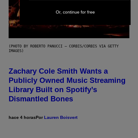
Or, continue for free
(PHOTO BY ROBERTO PANUCCI – CORBIS/CORBIS VIA GETTY
IMAGES)
Zachary Cole Smith Wants a
Publicly Owned Music Streaming
Library Built on Spotify’s
Dismantled Bones
hace 4 horas
Por
Lauren Boisvert