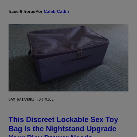
hace 6 horas
Por
Caleb Catlin
SAM WATANUKI FOR VICE
This Discreet Lockable Sex Toy
Bag Is the Nightstand Upgrade