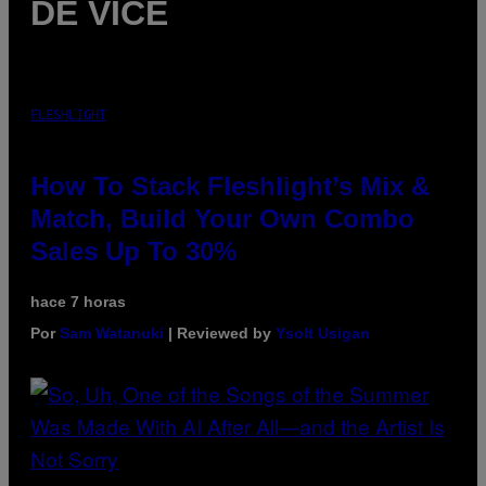
DE VICE
FLESHLIGHT
How To Stack Fleshlight’s Mix &
Match, Build Your Own Combo
Sales Up To 30%
hace 7 horas
Por
Sam Watanuki
| Reviewed by
Ysolt Usigan