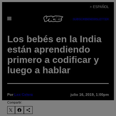
Saltar
+ ESPAÑOL
al
Abrir
contenido
SUBSCRIBE
NEWSLETTER
Menú
Los bebés en la India
están aprendiendo
primero a codificar y
luego a hablar
Por
Lex Celera
julio 16, 2019, 1:00pm
Compartir: