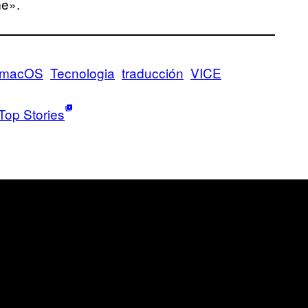
me».
macOS
Tecnologia
traducción
VICE
Top Stories