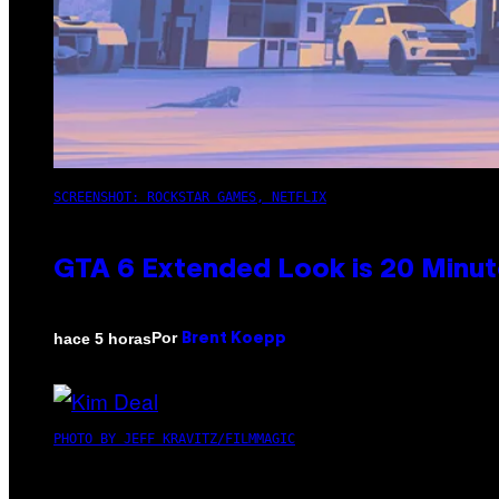
SCREENSHOT: ROCKSTAR GAMES, NETFLIX
GTA 6 Extended Look is 20 Minut
Por
hace 5 horas
Brent Koepp
PHOTO BY JEFF KRAVITZ/FILMMAGIC