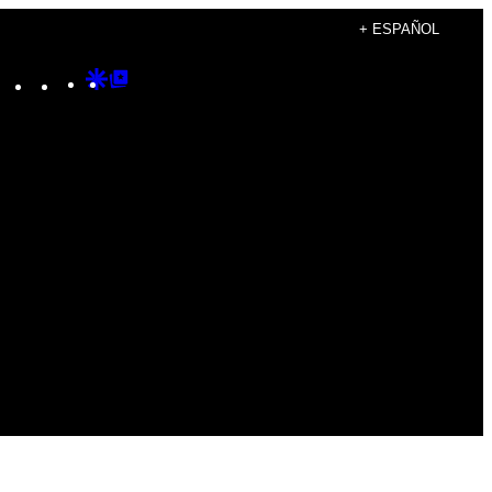
+ ESPAÑOL
Instagram
TikTok
YouTube
Google
Google
Discover
Top
Posts