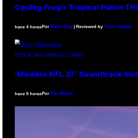
Cycling Frog’s Tropical Punch THC
Por
| Reviewed by
hace 4 horas
Maha Haq
Ysolt Usigan
PHOTO BY NICK LAHAM/GETTY IMAGES
‘Madden NFL 27’ Soundtrack Inclu
Por
hace 5 horas
Dan Milam