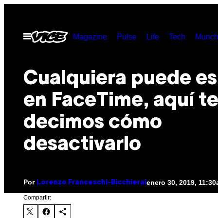
Saltar
al
Abrir
Magazine
Pulse
Life
Tech
Munch
contenido
Menú
Cualquiera puede es
en FaceTime, aquí t
decimos cómo
desactivarlo
Por
enero 30, 2019, 11:3
Lorenzo Franceschi-Bicchierai
Compartir: