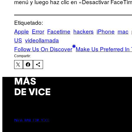
menú y luego haz clic en «Desactivar FaceTi
Etiquetado:
Apple
Error
Facetime
hackers
iPhone
mac
US
videollamada
Follow Us On Discover
Make Us Preferred In 
Compartir:
MÁS
DE VICE
MAHA HAQ FOR VICE