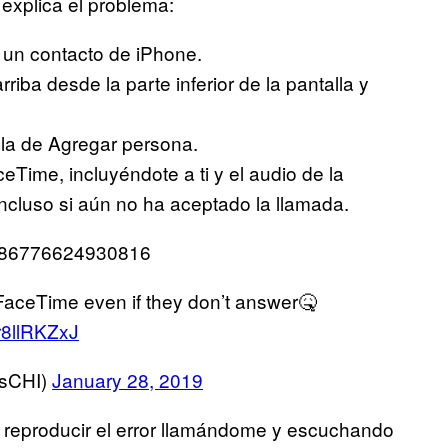
 explica el problema:
 un contacto de iPhone.
riba desde la parte inferior de la pantalla y
lla de Agregar persona.
eTime, incluyéndote a ti y el audio de la
incluso si aún no ha aceptado la llamada.
90086776624930816
FaceTime even if they don’t answer🤒
gr8llRKZxJ
sCHI)
January 28, 2019
o reproducir el error llamándome y escuchando