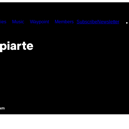
ies
Music
Waypoint
Members
Subscribe
Newsletter
piarte
e
0am