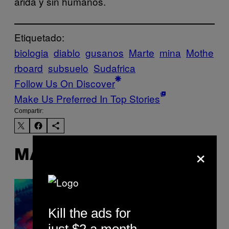
árida y sin humanos.
Etiquetado:
biologia
diablo
gusanos
Marte
mina
Mothe
rboard
subsuelo
Sudafrica
Follow Us On Discover
Make Us Preferred In Top Stories
Compartir:
×
MÁS DE LO MISMO
Kill the ads for