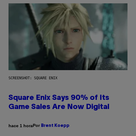
SCREENSHOT: SQUARE ENIX
Square Enix Says 90% of Its
Game Sales Are Now Digital
Por
hace 1 hora
Brent Koepp