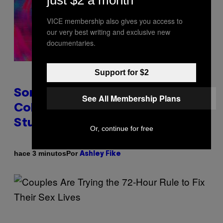
just $2 a month
VICE membership also gives you access to
our very best writing and exclusive new
documentaries.
Support for $2
Some People Literally See
See All Membership Plans
Colors When They Orgasm,
Study Finds
Or, continue for free
Por
hace 3 minutos
Ashley Fike