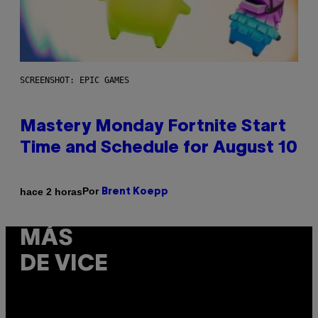
SCREENSHOT: EPIC GAMES
Mastery Monday Fortnite Start
Time and Schedule for August 10
Por
hace 2 horas
Brent Koepp
MÁS
DE VICE