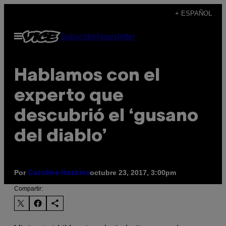
Saltar
+ ESPAÑOL
al
Abrir
Subscribe
Newsletter
contenido
Menú
Hablamos con el
experto que
descubrió el ‘gusano
del diablo’
Por
octubre 23, 2017, 3:00pm
Caroline Haskins
Compartir: