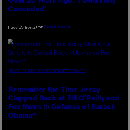
Over 20 Years Ago: ‘I Definitely
Conceded’
Por
hace 15 horas
Caleb Catlin
(PHOTO BY TIM MOSENFELDER/GETTY IMAGES)
Remember the Time Jeezy
Clapped Back at Bill O’Reilly and
Fox News in Defense of Barack
Obama?