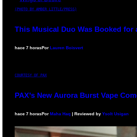
(PHOTO BY AMBER LITTLE/PRESS)
This Musical Duo Was Booked for a 
hace 7 horas
Por
Lauren Boisvert
COURTESY OF PAX
PAX’s New Aurora Burst Vape Come
hace 7 horas
Por
Maha Haq
| Reviewed by
Ysolt Usigan