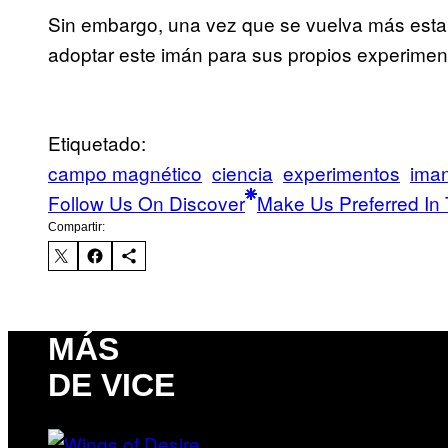
Sin embargo, una vez que se vuelva más estab
adoptar este imán para sus propios experimen
Etiquetado:
campo magnético
ciencia
experimentos
ima
Follow Us On Discover
Make Us Preferred In 
Compartir:
MÁS
DE VICE