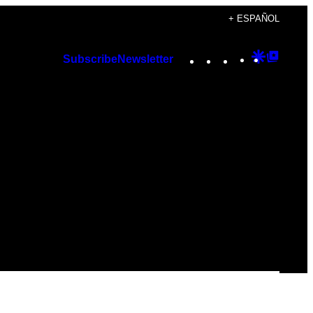
+ ESPAÑOL
Instagram
TikTok
YouTube
Google
Googl
Subscribe
Newsletter
Discover
Top
Posts