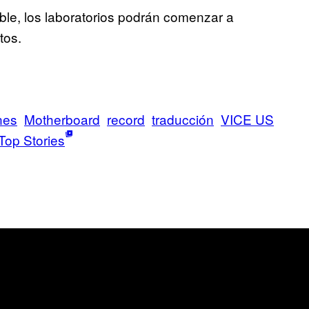
le, los laboratorios podrán comenzar a
tos.
nes
Motherboard
record
traducción
VICE US
Top Stories