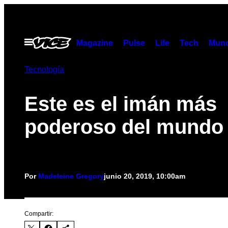
Saltar
al
contenido
Abrir
Magazine
Pulse
Life
Tech
Munc
Menú
Tecnología
Este es el imán más
poderoso del mundo
Por
Madeleine Gregory
junio 20, 2019, 10:00am
Compartir: