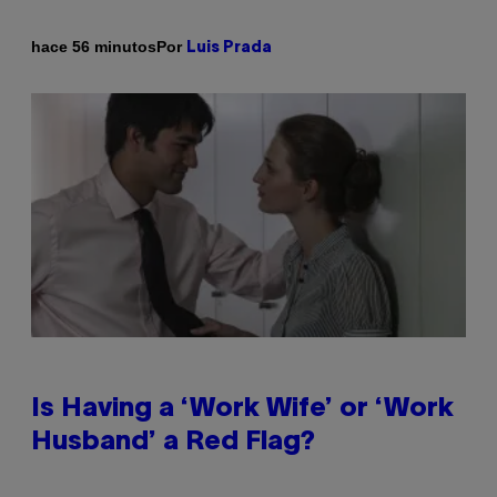
Por
hace 56 minutos
Luis Prada
Is Having a ‘Work Wife’ or ‘Work
Husband’ a Red Flag?