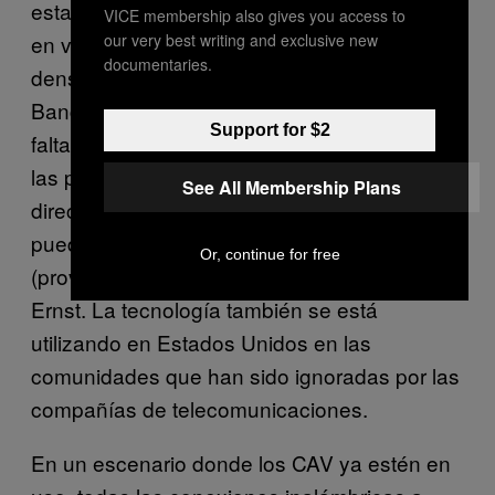
estas redes en lugares del mundo que están
VICE membership also gives you access to
our very best writing and exclusive new
en vías de desarrollo y que tienen una gran
documentaries.
densidad poblacional, como la India,
Bangladesh y América Latina, donde hace
Support for $2
falta Wi-Fi e infraestructura celular. «Todas
las personas que estén conectadas
See All Membership Plans
directamente a una torre del telefonía celular
pueden convertirse en su propio mini-ISP
Or, continue for free
(proveedor de servicios de Internet)», dijo
Ernst. La tecnología también se está
utilizando en Estados Unidos en las
comunidades que han sido ignoradas por las
compañías de telecomunicaciones.
En un escenario donde los CAV ya estén en