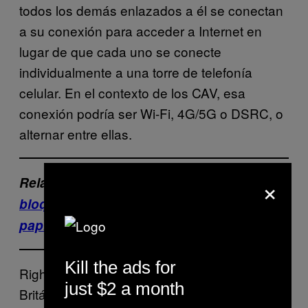
todos los demás enlazados a él se conectan
a su conexión para acceder a Internet en
lugar de que cada uno se conecte
individualmente a una torre de telefonía
celular. En el contexto de los CAV, esa
conexión podría ser Wi-Fi, 4G/5G o DSRC, o
alternar entre ellas.
×
Relacionados:
Despiden a empleado por
bloquear su GPS con una bolsa de
papitas
Kill the ads for
RightMesh, con sede en la Columbia
just $2 a month
Británica, está desarrollando actualmente