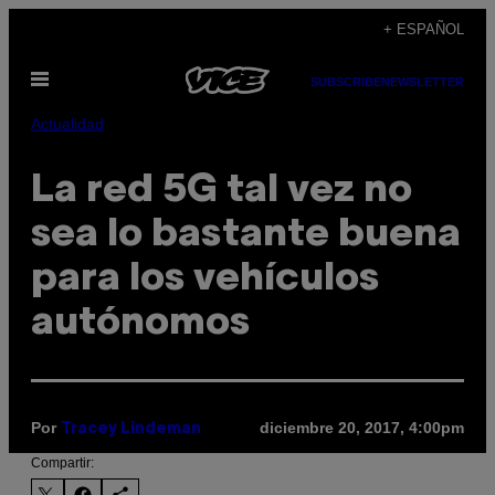
Saltar
+ ESPAÑOL
al
Abrir
contenido
SUBSCRIBE
NEWSLETTER
Menú
Actualidad
La red 5G tal vez no
sea lo bastante buena
para los vehículos
autónomos
Por
diciembre 20, 2017, 4:00pm
Tracey Lindeman
Compartir: