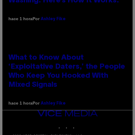
Washing. Here’s How It Works.
Por
hace 1 hora
Ashley Fike
What to Know About
‘Exploitative Daters,’ the People
Who Keep You Hooked With
Mixed Signals
Por
hace 1 hora
Ashley Fike
VICE
MEDIA
INSTAGRAM
TIKTOK
YOUTUBE