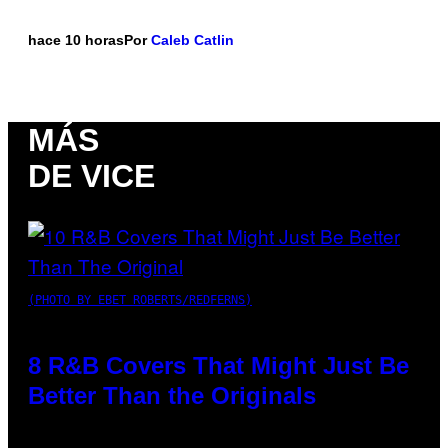
hace 10 horas
Por
Caleb Catlin
MÁS
DE VICE
(PHOTO BY EBET ROBERTS/REDFERNS)
8 R&B Covers That Might Just Be
Better Than the Originals