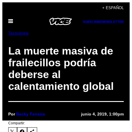
Saltar
+ ESPAÑOL
al
Abrir
contenido
SUBSCRIBE
NEWSLETTER
Menú
Tecnología
La muerte masiva de
frailecillos podría
deberse al
calentamiento global
Por
Becky Ferreira
junio 4, 2019, 1:00pm
Compartir: