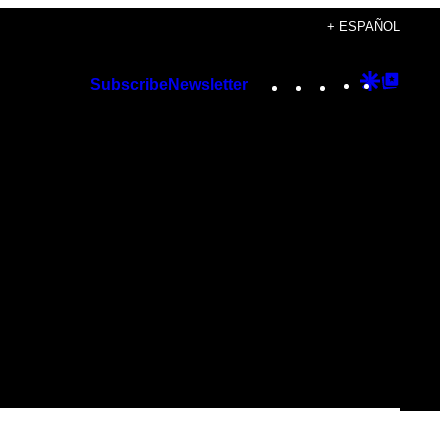
+ ESPAÑOL
Instagram
TikTok
YouTube
Google
Googl
Subscribe
Newsletter
Discover
Top
Posts