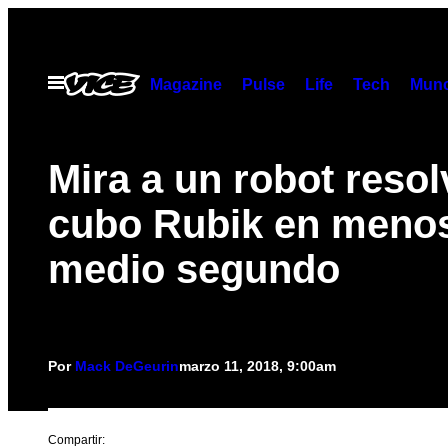
Saltar
al
contenido
Abrir
Magazine
Pulse
Life
Tech
Munc
Menú
Mira a un robot resol
cubo Rubik en meno
medio segundo
Por
Mack DeGeurin
marzo 11, 2018, 9:00am
Compartir: