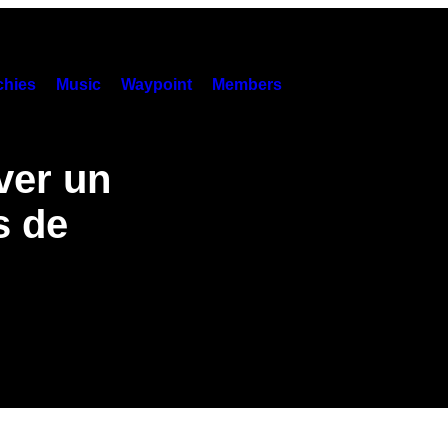
hies
Music
Waypoint
Members
ver un
s de