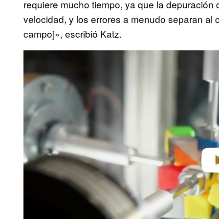
requiere mucho tiempo, ya que la depuración d
velocidad, y los errores a menudo separan al c
campo]», escribió Katz.
P
l
a
y
v
i
d
e
o