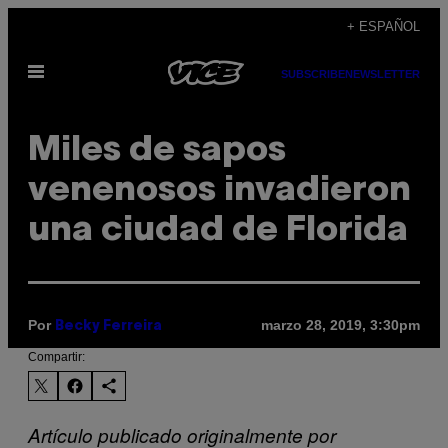
Saltar
+ ESPAÑOL
al
Abrir
contenido
SUBSCRIBE
NEWSLETTER
Menú
Miles de sapos
venenosos invadieron
una ciudad de Florida
Por
marzo 28, 2019, 3:30pm
Becky Ferreira
Compartir:
Artículo publicado originalmente por