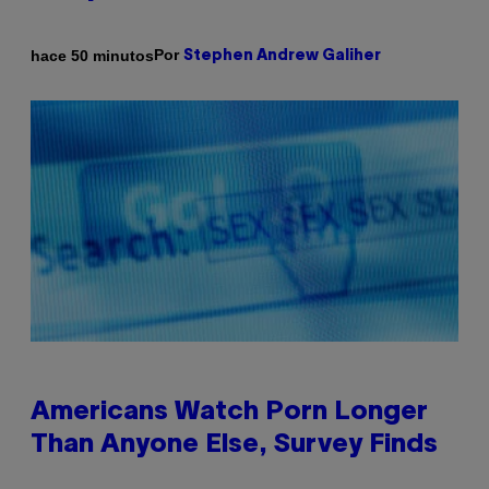
Por
hace 50 minutos
Stephen Andrew Galiher
Americans Watch Porn Longer
Than Anyone Else, Survey Finds