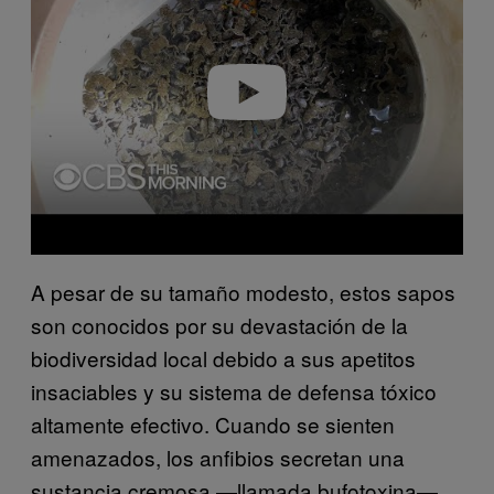
v
i
d
e
o
A pesar de su tamaño modesto, estos sapos
son conocidos por su devastación de la
biodiversidad local debido a sus apetitos
insaciables y su sistema de defensa tóxico
altamente efectivo. Cuando se sienten
amenazados, los anfibios secretan una
sustancia cremosa —llamada bufotoxina—