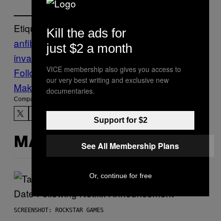
Etiquetado:
Kill the ads for
anfibio
Australia
biodiversidad
especies
just $2 a month
invasoras
Florida
Invasion
Miami
VICE membership also gives you access to
Follow Us On Discover
our very best writing and exclusive new
Make Us Preferred In Top Stories
documentaries.
Compartir:
Support for $2
MÁS DE LO MISMO
See All Membership Plans
Or, continue for free
SCREENSHOT: ROCKSTAR GAMES