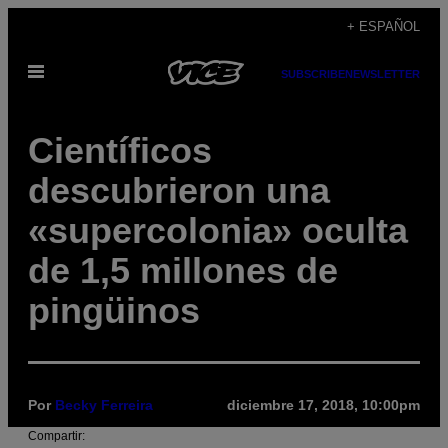
Saltar
+ ESPAÑOL
al
Abrir
contenido
SUBSCRIBE
NEWSLETTER
Menú
Científicos
descubrieron una
«supercolonia» oculta
de 1,5 millones de
pingüinos
Por
Becky Ferreira
diciembre 17, 2018, 10:00pm
Compartir: