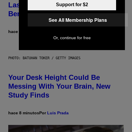
Laser-Powered Drone Into Caves
Support for $2
Beneath the Moon
See All Membership Plans
hace 4 minutos
Por
Luis Prada
Or, continue for free
PHOTO: BATUHAN TOKER / GETTY IMAGES
Your Desk Height Could Be
Messing With Your Brain, New
Study Finds
hace 8 minutos
Por
Luis Prada