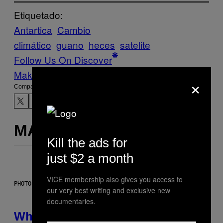
Etiquetado:
Antartica
Cambio
climático
guano
heces
satelite
Follow Us On Discover
Make Us Preferred In Top Stories
×
Compartir:
MÁS DE LO MISMO
Kill the ads for
just $2 a month
VICE membership also gives you access to
PHOTO: NASA; DR PIXEL / GETTY IMAGES
our very best writing and exclusive new
documentaries.
Why NASA Wants to Send a