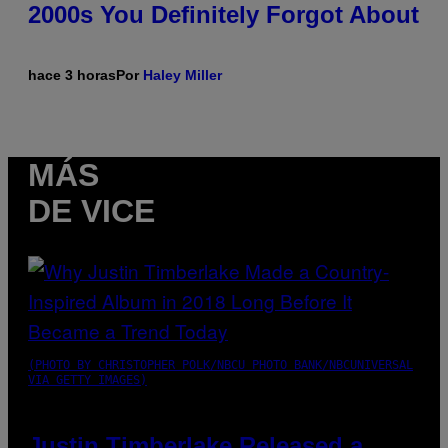
2000s You Definitely Forgot About
hace 3 horas
Por
Haley Miller
MÁS
DE VICE
(PHOTO BY CHRISTOPHER POLK/NBCU PHOTO BANK/NBCUNIVERSAL
VIA GETTY IMAGES)
Justin Timberlake Released a